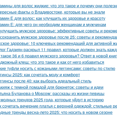
амины для волос жидкие: что это такое и почему они полез
ересные факты о Владивостоке, которые вы не знали
амин Е для волос: как улучшить их здоровье и красоту
амин Е: для чего он необходим женщинам и мужчинам
 улучшить мужское здоровье: эффективные советы и реком
 сохранить мужское здоровье после 25: советы и рекоменда
ское здоровье: 10 ключевых рекомендаций для активной ж
лог Гадзиян раскрыл 11 правил, которые должен знать каж
 такое 36 и 6 правил мужского здоровья? Ответ в новой кни
дкожный клещ: что это такое и как от него избавиться
кие туфли носить с кожаными леггинсами: советы по стилю
гинсы 2025: как сочетать моду и комфорт
ггинсы после 40: как выбрать идеальный стиль
кияж с темной помадой для брюнеток: советы и идеи
тьяна Буланова о Moscow: рассказы из жизни певицы
 модных трендов 2025 года, которые уйдут в историю
к сочетать вечерние платья с верхней одеждой: стильные 
дные тренды весна-лето 2025: что носить в новом сезоне