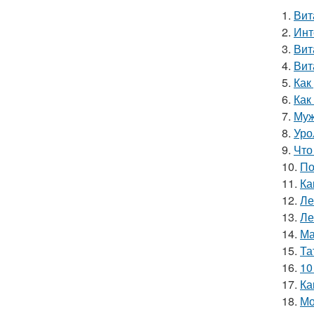
1.
Вит
2.
Инт
3.
Вит
4.
Вит
5.
Как
6.
Как
7.
Муж
8.
Уро
9.
Что
10.
По
11.
Ка
12.
Ле
13.
Ле
14.
Ма
15.
Та
16.
10
17.
Ка
18.
Мо