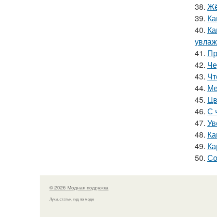
38.
Жё
39.
Ка
40.
Ка
увлаж
41.
Пр
42.
Че
43.
Чт
44.
Ме
45.
Цв
46.
С 
47.
Ув
48.
Ка
49.
Ка
50.
Со
© 2026 Модная подружка
Луки, статьи, гид по моде