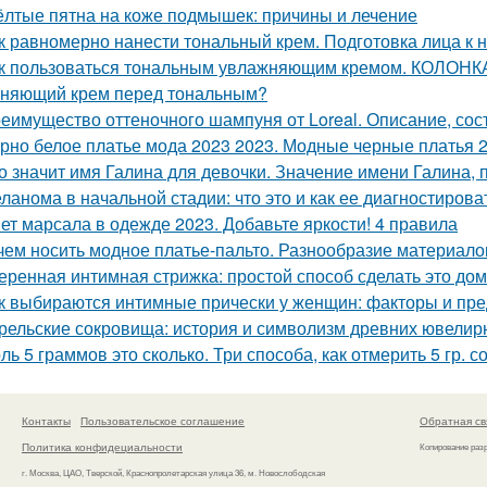
лтые пятна на коже подмышек: причины и лечение
к равномерно нанести тональный крем. Подготовка лица к 
к пользоваться тональным увлажняющим кремом. КОЛОНКА
няющий крем перед тональным?
еимущество оттеночного шампуня от Loreal. Описание, сос
рно белое платье мода 2023 2023. Модные черные платья 2
о значит имя Галина для девочки. Значение имени Галина, 
ланома в начальной стадии: что это и как ее диагностирова
ет марсала в одежде 2023. Добавьте яркости! 4 правила
чем носить модное платье-пальто. Разнообразие материало
еренная интимная стрижка: простой способ сделать это до
к выбираются интимные прически у женщин: факторы и пр
рельские сокровища: история и символизм древних ювели
ль 5 граммов это сколько. Три способа, как отмерить 5 гр. с
Контакты
Пользовательское соглашение
Обратная св
Политика конфидециальности
Копирование раз
г. Москва, ЦАО, Тверской, Краснопролетарская улица 36, м. Новослободская