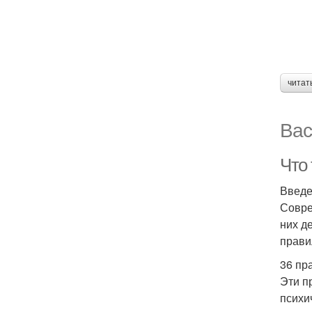
читат
Вас
Что 
Введ
Совре
них д
прави
36 пр
Эти п
психи