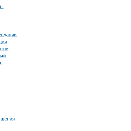
ны
ендации
ции
изни
дый
ге
решения