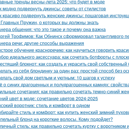
авные тренды весны-лета 2025: что будет в моде
к модно подвернуть джинсы: советы от стилистов
к красиво подвернуть женские джинсы: пошаговая инструк
 Главных Пружин, о которых вы должны знать
нера общения: что это такое и почему она важна
ргей Трофимов: Как Обнинск сформировал талантливого п
нера речи: другие способы выражения
строе обучение красноречию: как научиться говорить красив
бор идеального аксессуара: как сочетать ботфорты с плос
естящий блокнот: как создать и украсить свой собственный 
елать из себя блондинку за один раз: простой способ без о
елать свой дом светлым и уютным: 10 шагов к успеху
ё о синих драгоценных и полудрагоценных камнях: свойства
ильные сочетания: как правильно сочетать темно-синий же
ний цвет в моде: сочетание цветов 2024-2025
сокий воротник: стиль и комфорт в одном
бирайте стиль и комфорт: как купить женский зимний пухов
пельный блонд на короткие волосы. Кому подойдет?
личный стиль: как правильно сочетать куртку с воротником 