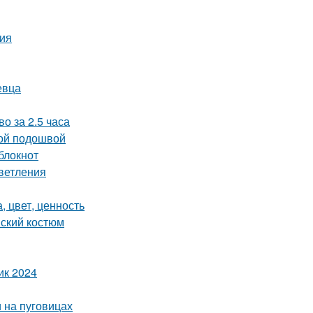
ция
евца
о за 2.5 часа
кой подошвой
блокнот
светления
, цвет, ценность
нский костюм
ик 2024
и на пуговицах