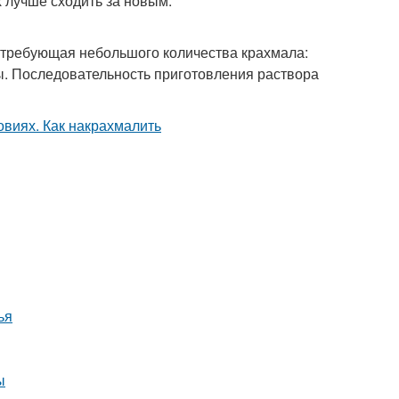
х лучше сходить за новым.
ь, требующая небольшого количества крахмала:
ды. Последовательность приготовления раствора
ья
ы