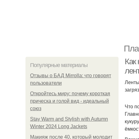
Пла
Как
Популярные материалы
лен
Отзывы о БАД Mirrolla: что говорят
Ленты
пользователи
загря
Откройтесь миру: почему короткая
прическа и голой вид - идеальный
Что п
союз
Главн
Stay Warm and Stylish with Autumn
кукур
Winter 2024 Long Jackets
ёмкос
Макияж после 40, который молодит