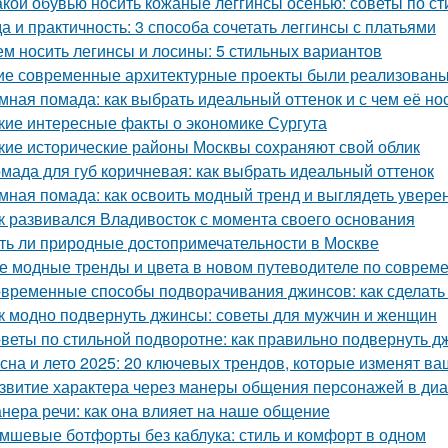
акой обувью носить кожаные леггинсы осенью: советы по с
а и практичность: 3 способа сочетать леггинсы с платьями
ем носить легинсы и лосины: 5 стильных вариантов
ие современные архитектурные проекты были реализованы
мная помада: как выбрать идеальный оттенок и с чем её но
кие интересные факты о экономике Сургута
кие исторические районы Москвы сохраняют свой облик
мада для губ коричневая: как выбрать идеальный оттенок
мная помада: как освоить модный тренд и выглядеть увере
к развивался Владивосток с момента своего основания
ть ли природные достопримечательности в Москве
е модные тренды и цвета в новом путеводителе по соврем
временные способы подворачивания джинсов: как сделать
к модно подвернуть джинсы: советы для мужчин и женщин
веты по стильной подворотне: как правильно подвернуть 
сна и лето 2025: 20 ключевых трендов, которые изменят ва
звитие характера через манеры общения персонажей в диа
нера речи: как она влияет на наше общение
мшевые ботфорты без каблука: стиль и комфорт в одном