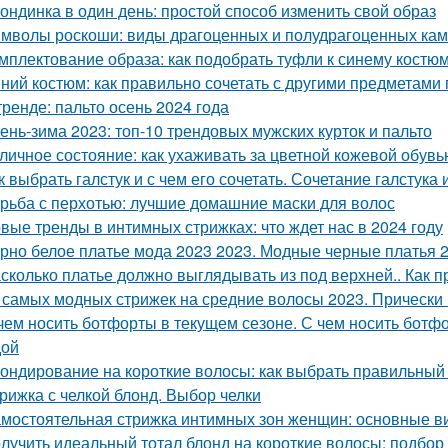
ондинка в один день: простой способ изменить свой образ
мволы роскоши: виды драгоценных и полудрагоценных ка
мплектование образа: как подобрать туфли к синему костю
ний костюм: как правильно сочетать с другими предметами
тренде: пальто осень 2024 года
ень-зима 2023: топ-10 трендовых мужских курток и пальто
личное состояние: как ухаживать за цветной кожевой обувь
к выбрать галстук и с чем его сочетать. Сочетание галстука 
рьба с перхотью: лучшие домашние маски для волос
вые тренды в интимных стрижках: что ждет нас в 2024 году
рно белое платье мода 2023 2023. Модные черные платья 2
сколько платье должно выглядывать из под верхней.. Как п
 самых модных стрижек на средние волосы 2023. Прически н
чем носить ботфорты в текущем сезоне. С чем носить ботфо
дой
ондирование на короткие волосы: как выбрать правильный 
рижка с челкой блонд. Выбор челки
мостоятельная стрижка интимных зон женщин: основные ви
лучить идеальный тотал блонд на короткие волосы: подбор