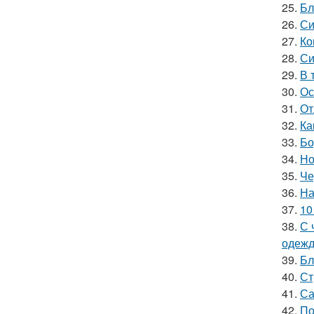
25.
Бл
26.
Си
27.
Ко
28.
Си
29.
В 
30.
Ос
31.
От
32.
Ка
33.
Бо
34.
Но
35.
Че
36.
На
37.
10
38.
С 
одеж
39.
Бл
40.
Ст
41.
Са
42.
По