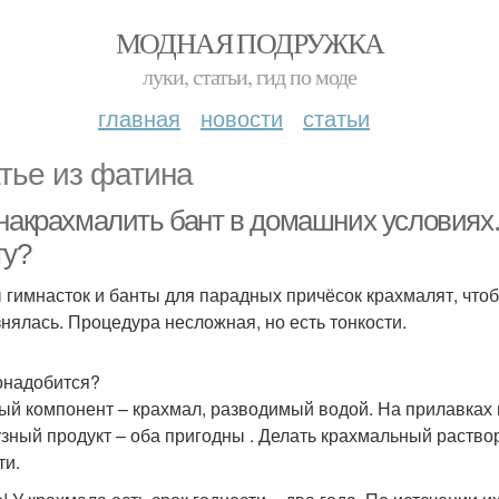
МОДНАЯ ПОДРУЖКА
луки, статьи, гид по моде
главная
новости
статьи
тье из фатина
 накрахмалить бант в домашних условиях
ту?
 гимнасток и банты для парадных причёсок крахмалят, что
знялась. Процедура несложная, но есть тонкости.
онадобится?
ый компонент – крахмал, разводимый водой. На прилавках
узный продукт – оба пригодны . Делать крахмальный раств
ти.