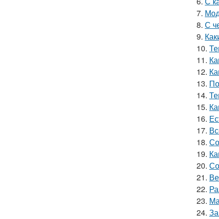
6.
С к
7.
Мод
8.
С ч
9.
Как
10.
Те
11.
Ка
12.
Ка
13.
По
14.
Те
15.
Ка
16.
Ес
17.
Вс
18.
Со
19.
Ка
20.
Со
21.
Ве
22.
Ра
23.
Ма
24.
За