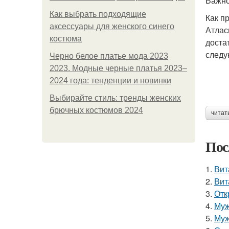
Важно
Как выбрать подходящие
Как п
аксессуары для женского синего
Атлас
костюма
доста
следу
Черно белое платье мода 2023
2023. Модные черные платья 2023–
2024 года: тенденции и новинки
Выбирайте стиль: тренды женских
брючных костюмов 2024
читат
Пос
1.
Вит
2.
Вит
3.
Отк
4.
Муж
5.
Муж