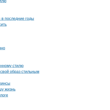
тилю
 в последние годы
сить
нно
енному стилю
 свой образ стильным
джинсы
шу жизнь
логе