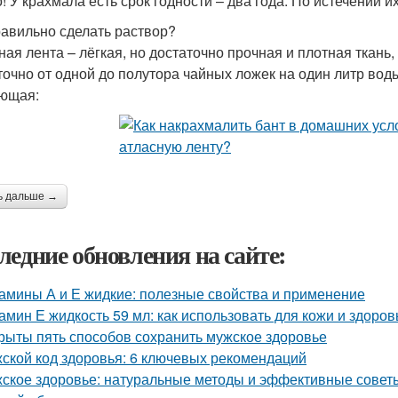
! У крахмала есть срок годности – два года. По истечении и
равильно сделать раствор?
ная лента – лёгкая, но достаточно прочная и плотная ткан
точно от одной до полутора чайных ложек на один литр во
ющая:
ь дальше →
ледние обновления на сайте:
амины А и Е жидкие: полезные свойства и применение
амин Е жидкость 59 мл: как использовать для кожи и здоров
рыты пять способов сохранить мужское здоровье
ской код здоровья: 6 ключевых рекомендаций
ское здоровье: натуральные методы и эффективные совет