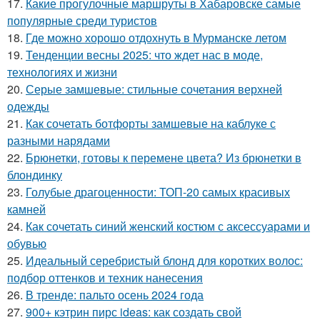
17.
Какие прогулочные маршруты в Хабаровске самые
популярные среди туристов
18.
Где можно хорошо отдохнуть в Мурманске летом
19.
Тенденции весны 2025: что ждет нас в моде,
технологиях и жизни
20.
Серые замшевые: стильные сочетания верхней
одежды
21.
Как сочетать ботфорты замшевые на каблуке с
разными нарядами
22.
Брюнетки, готовы к перемене цвета? Из брюнетки в
блондинку
23.
Голубые драгоценности: ТОП-20 самых красивых
камней
24.
Как сочетать синий женский костюм с аксессуарами и
обувью
25.
Идеальный серебристый блонд для коротких волос:
подбор оттенков и техник нанесения
26.
В тренде: пальто осень 2024 года
27.
900+ кэтрин пирс ideas: как создать свой