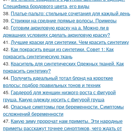
Специфика бордового цвета, его виды
38.
Платье-пальто: стильные сочетания для каждый день
39.
Стрижки на средние прямые волосы. Примеры
40.
Готовим акриловую краску на а. Можно ли в
домашних условиях сделать акриловую краску?
41.
Лучшие краски для синтетики. Чем красить синтетику
42.
Как покрасить вещи из синтетики. Совет 1: Как
покрасить синтетическую ткань
43.
Краситель для синтетических Одежных тканей. Как
покрасить синтетику?
44.
Получить идеальный тотал блонд на короткие
волосы: подбор правильных тонов и техник
45.
Гардероб для женщин низкого роста с фигурой
груша. Какую одежду носить с фигурой груша
46.
Опасные симптомы при беременности. Симптомы
осложнений беременности
47.
Какую зиму пророчат нам приметы. Эти народные
приметы расскажут точнее синоптиков, чего ждать от