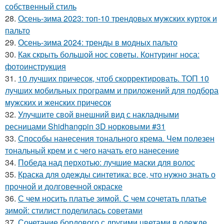
собственный стиль
28.
Осень-зима 2023: топ-10 трендовых мужских курток и
пальто
29.
Осень-зима 2024: тренды в модных пальто
30.
Как скрыть большой нос советы. Контуринг носа:
фотоинструкция
31.
10 лучших причесок, чтоб скорректировать. ТОП 10
лучших мобильных программ и приложений для подбора
мужских и женских причесок
32.
Улучшите свой внешний вид с накладными
ресницами Shidhangpin 3D норковыми #31
33.
Способы нанесения тонального крема. Чем полезен
тональный крем и с чего начать его нанесение
34.
Победа над перхотью: лучшие маски для волос
35.
Краска для одежды синтетика: все, что нужно знать о
прочной и долговечной окраске
36.
С чем носить платье зимой. С чем сочетать платье
зимой: стилист поделилась советами
37.
Сочетание бордового с другими цветами в одежде.