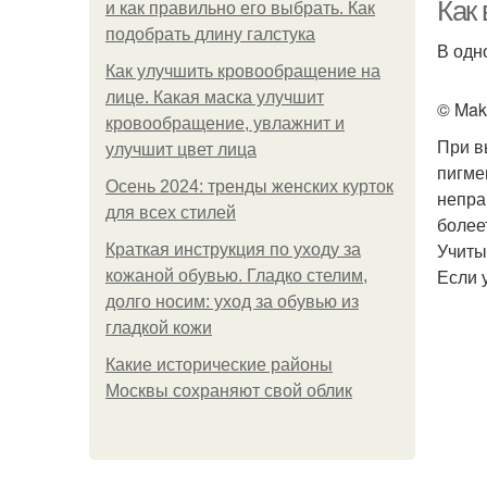
Как
и как правильно его выбрать. Как
подобрать длину галстука
В одн
Как улучшить кровообращение на
Пом
лице. Какая маска улучшит
© Mak
кровообращение, увлажнит и
При в
улучшит цвет лица
пигме
Осень 2024: тренды женских курток
непра
Ба
для всех стилей
более
Учиты
Краткая инструкция по уходу за
Если 
кожаной обувью. Гладко стелим,
долго носим: уход за обувью из
П
гладкой кожи
Какие исторические районы
Москвы сохраняют свой облик