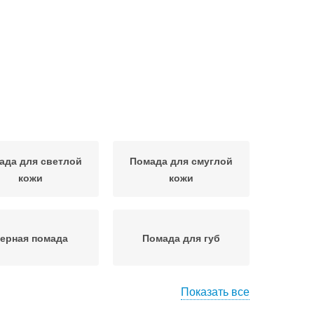
ада для светлой
Помада для смуглой
кожи
кожи
ерная помада
Помада для губ
Показать все
Помада с губ
Помада с макияжем