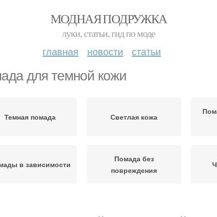
МОДНАЯ ПОДРУЖКА
луки, статьи, гид по моде
главная
новости
статьи
ада для темной кожи
Пом
Темная помада
Светлая кожа
Помада без
мады в зависимости
Ч
повреждения
Помады в домашних
Помады для губ