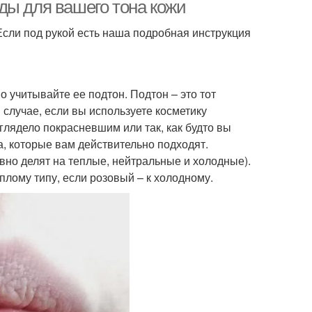
ды для вашего тона кожи
Если под рукой есть наша подробная инструкция
мада в течение
Винная помада
 учитывайте ее подтон. Подтон – это тот
 случае, если вы используете косметику
глядело покрасневшим или так, как будто вы
ивовая помада
Помада для тонких губ
, которые вам действительно подходят.
овно делят на теплые, нейтральные и холодные).
еплому типу, если розовый – к холодному.
ада без следов
Черные помады