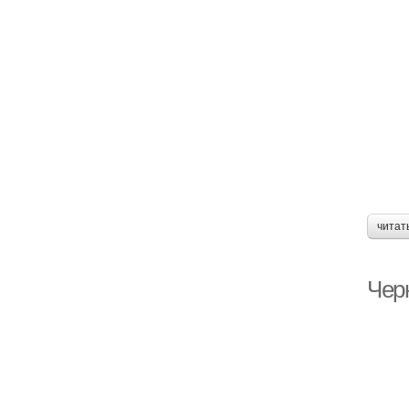
читат
Чер