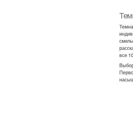
Тем
Темна
индив
смелы
расск
все 1
Выбор
Перво
насыщ