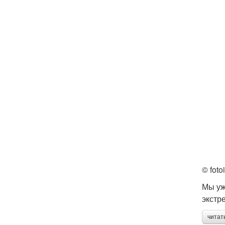
© foto
Мы уж
экстр
читат