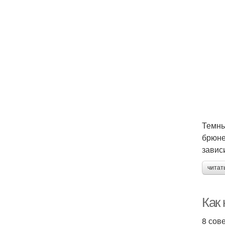
Темны
брюне
завис
читат
Как
8 сов