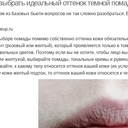
условиях
 выбрать идеальный оттенок темной пома
ом из базовых бьюти-вопросов не так сложно разобраться. 
ада в повседневной
Помада с цветом
По
eup.ru
жизни
ыборе помады помимо собственно оттенка кожи обязательно
нт (розовый или желтый), который проявляется только в том
вильных цветов. Поэтому если вы не хотите, чтобы лицо вы
клажановая помада
Коричневая помада
Сл
те желтухой, выбирайте помады, тональные кремы и румяна
вайте, к какому типу относится оттенок вашей кожи (их усл
у кожи желтый подтон, то оттенок вашей кожи относится к т
Помада в повседневном
омады с макияжем
Пом
макияже
Бледная кожа