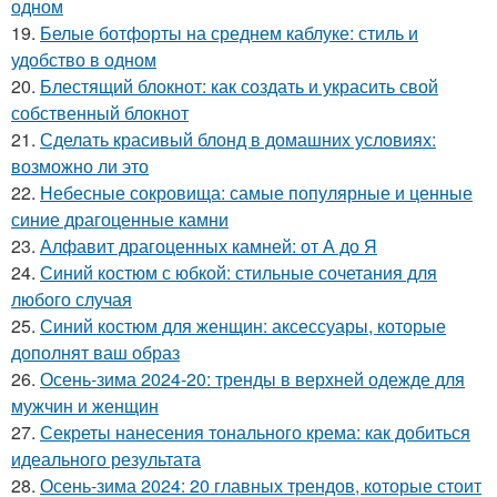
одном
19.
Белые ботфорты на среднем каблуке: стиль и
удобство в одном
20.
Блестящий блокнот: как создать и украсить свой
собственный блокнот
21.
Сделать красивый блонд в домашних условиях:
возможно ли это
22.
Небесные сокровища: самые популярные и ценные
синие драгоценные камни
23.
Алфавит драгоценных камней: от А до Я
24.
Синий костюм с юбкой: стильные сочетания для
любого случая
25.
Синий костюм для женщин: аксессуары, которые
дополнят ваш образ
26.
Осень-зима 2024-20: тренды в верхней одежде для
мужчин и женщин
27.
Секреты нанесения тонального крема: как добиться
идеального результата
28.
Осень-зима 2024: 20 главных трендов, которые стоит