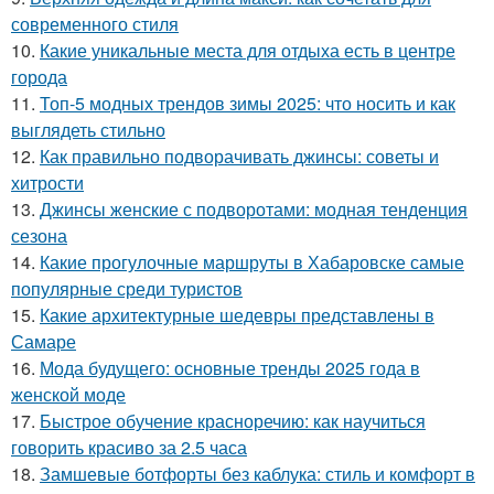
современного стиля
10.
Какие уникальные места для отдыха есть в центре
города
11.
Топ-5 модных трендов зимы 2025: что носить и как
выглядеть стильно
12.
Как правильно подворачивать джинсы: советы и
хитрости
13.
Джинсы женские с подворотами: модная тенденция
сезона
14.
Какие прогулочные маршруты в Хабаровске самые
популярные среди туристов
15.
Какие архитектурные шедевры представлены в
Самаре
16.
Мода будущего: основные тренды 2025 года в
женской моде
17.
Быстрое обучение красноречию: как научиться
говорить красиво за 2.5 часа
18.
Замшевые ботфорты без каблука: стиль и комфорт в