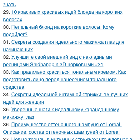
знать
29.
10 красивых красивых идей блонда на коротких
волосах
30.
Пепельный блонд на короткие волосы. Кому
подойдет?
31.
Секреты создания идеального макияжа глаз для
начинающих
32.
Улучшите свой внешний вид с накладными
ресницами Shidhangpin 3D норковыми #31
33.
Как правильно краситься тональным кремом. Как
подготовить лицо перед нанесением тонального
средства
34.
Секреты идеальной интимной стрижки: 15 лучших
идей для женщин
35.
Уверенные шаги к идеальному карандашному
макияжу глаз
36.
Преимущество оттеночного шампуня от Loreal.
Описание, состав оттеночных шампуней от Loreal
37.
Новые тренды в интимных стрижках: что ждет нас в