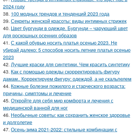
2024 году
38.
100 модных трендов и тенденций 2023 года
39.
Секреты женской красоты: виды интимных стрижек
40.
Цвет бургунди в одежде. Бургунди – чарующий цвет
для роскошных осенних образов
41.
С какой обувью носить платья осенью 2023. Не
убирай далеко: 5 способов носить летние платья осенью
2023
42.
Лучшие краски для синтетики. Чем красить синтетику
43.
Как с помощью одежды скорректировать фигуру
дамам.. Корректируем фигуру: одеждой, а не скальпелем
44.
Кожные болезни пожилого и старческого возраста:
причины, симптомы и лечение
45.
Откройте для себя мир комфорта и лечения с
медицинской ванной для ног
46.
Необычные советы: как сохранить женское здоровье
и долголетие
47.
Осень-зима 2021-2022: стильные комбинации с