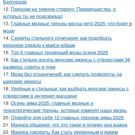
Белгороде
12.
Приходи на темную сторону: Преимущества, о
которых ты не подозревал
13.
Главные модные тренды весна-лето 2025: что будет в
моде
14.
Секреты стильного сочетания: как подобрать
верхнюю одежду к макси-юбкам
15.
Топ-5 главных тенденций моды осени 2025
16.
Как стильно носить женские джинсы с отворотами 36
размера: советы и луки
17.
Мода без ограничений: как сделать подвороты на
широкие джинсы
18.
Удобные и стильные: как выбрать женские джинсы с
отворотами в интернет-магазине
19.
Осень-зима 2025: главные модные и
технологические тренды, которые изменят нашу жизнь
20.
Откройте для себя 12 главных трендов зимы 2025
21.
Манера общения: что это такое и почему она важна
22.
Манера говорить: Как стать уверенным и ярким