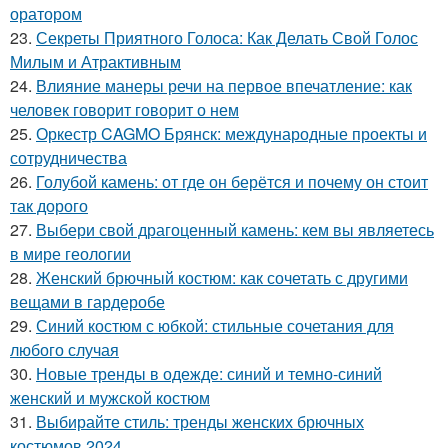
оратором
23.
Секреты Приятного Голоса: Как Делать Свой Голос
Милым и Атрактивным
24.
Влияние манеры речи на первое впечатление: как
человек говорит говорит о нем
25.
Оркестр CAGMO Брянск: международные проекты и
сотрудничества
26.
Голубой камень: от где он берётся и почему он стоит
так дорого
27.
Выбери свой драгоценный камень: кем вы являетесь
в мире геологии
28.
Женский брючный костюм: как сочетать с другими
вещами в гардеробе
29.
Синий костюм с юбкой: стильные сочетания для
любого случая
30.
Новые тренды в одежде: синий и темно-синий
женский и мужской костюм
31.
Выбирайте стиль: тренды женских брючных
костюмов 2024