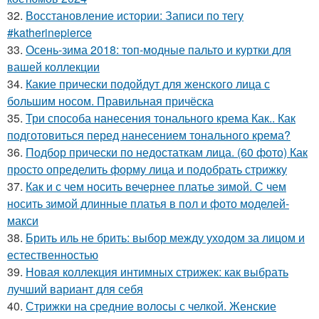
32.
Восстановление истории: Записи по тегу
#katherinepierce
33.
Осень-зима 2018: топ-модные пальто и куртки для
вашей коллекции
34.
Какие прически подойдут для женского лица с
большим носом. Правильная причёска
35.
Три способа нанесения тонального крема Как.. Как
подготовиться перед нанесением тонального крема?
36.
Подбор прически по недостаткам лица. (60 фото) Как
просто определить форму лица и подобрать стрижку
37.
Как и с чем носить вечернее платье зимой. С чем
носить зимой длинные платья в пол и фото моделей-
макси
38.
Брить иль не брить: выбор между уходом за лицом и
естественностью
39.
Новая коллекция интимных стрижек: как выбрать
лучший вариант для себя
40.
Стрижки на средние волосы с челкой. Женские