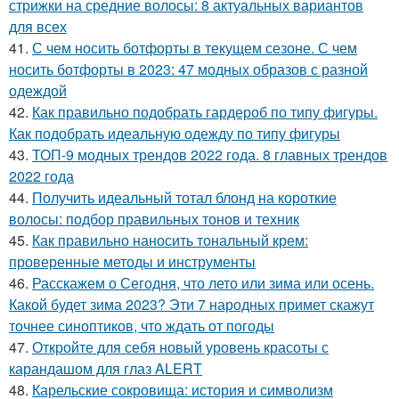
стрижки на средние волосы: 8 актуальных вариантов
для всех
41.
С чем носить ботфорты в текущем сезоне. С чем
носить ботфорты в 2023: 47 модных образов с разной
одеждой
42.
Как правильно подобрать гардероб по типу фигуры.
Как подобрать идеальную одежду по типу фигуры
43.
ТОП-9 модных трендов 2022 года. 8 главных трендов
2022 года
44.
Получить идеальный тотал блонд на короткие
волосы: подбор правильных тонов и техник
45.
Как правильно наносить тональный крем:
проверенные методы и инструменты
46.
Расскажем о Сегодня, что лето или зима или осень.
Какой будет зима 2023? Эти 7 народных примет скажут
точнее синоптиков, что ждать от погоды
47.
Откройте для себя новый уровень красоты с
карандашом для глаз ALERT
48.
Карельские сокровища: история и символизм