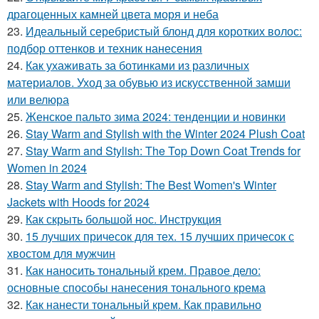
драгоценных камней цвета моря и неба
23.
Идеальный серебристый блонд для коротких волос:
подбор оттенков и техник нанесения
24.
Как ухаживать за ботинками из различных
материалов. Уход за обувью из искусственной замши
или велюра
25.
Женское пальто зима 2024: тенденции и новинки
26.
Stay Warm and Stylish with the Winter 2024 Plush Coat
27.
Stay Warm and Stylish: The Top Down Coat Trends for
Women in 2024
28.
Stay Warm and Stylish: The Best Women's Winter
Jackets with Hoods for 2024
29.
Как скрыть большой нос. Инструкция
30.
15 лучших причесок для тех. 15 лучших причесок с
хвостом для мужчин
31.
Как наносить тональный крем. Правое дело:
основные способы нанесения тонального крема
32.
Как нанести тональный крем. Как правильно