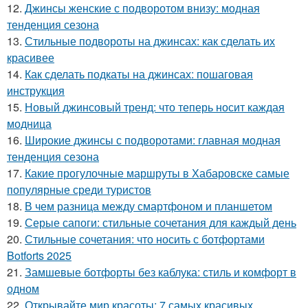
12.
Джинсы женские с подворотом внизу: модная
тенденция сезона
13.
Стильные подвороты на джинсах: как сделать их
красивее
14.
Как сделать подкаты на джинсах: пошаговая
инструкция
15.
Новый джинсовый тренд: что теперь носит каждая
модница
16.
Широкие джинсы с подворотами: главная модная
тенденция сезона
17.
Какие прогулочные маршруты в Хабаровске самые
популярные среди туристов
18.
В чем разница между смартфоном и планшетом
19.
Серые сапоги: стильные сочетания для каждый день
20.
Стильные сочетания: что носить с ботфортами
Botforts 2025
21.
Замшевые ботфорты без каблука: стиль и комфорт в
одном
22.
Открывайте мир красоты: 7 самых красивых