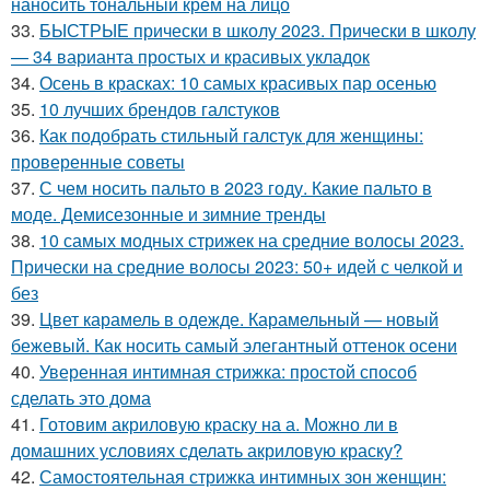
наносить тональный крем на лицо
33.
БЫСТРЫЕ прически в школу 2023. Прически в школу
— 34 варианта простых и красивых укладок
34.
Осень в красках: 10 самых красивых пар осенью
35.
10 лучших брендов галстуков
36.
Как подобрать стильный галстук для женщины:
проверенные советы
37.
С чем носить пальто в 2023 году. Какие пальто в
моде. Демисезонные и зимние тренды
38.
10 самых модных стрижек на средние волосы 2023.
Прически на средние волосы 2023: 50+ идей с челкой и
без
39.
Цвет карамель в одежде. Карамельный — новый
бежевый. Как носить самый элегантный оттенок осени
40.
Уверенная интимная стрижка: простой способ
сделать это дома
41.
Готовим акриловую краску на а. Можно ли в
домашних условиях сделать акриловую краску?
42.
Самостоятельная стрижка интимных зон женщин: