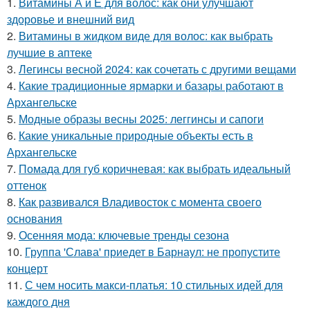
1.
Витамины А и Е для волос: как они улучшают
здоровье и внешний вид
2.
Витамины в жидком виде для волос: как выбрать
лучшие в аптеке
3.
Легинсы весной 2024: как сочетать с другими вещами
4.
Какие традиционные ярмарки и базары работают в
Архангельске
5.
Модные образы весны 2025: леггинсы и сапоги
6.
Какие уникальные природные объекты есть в
Архангельске
7.
Помада для губ коричневая: как выбрать идеальный
оттенок
8.
Как развивался Владивосток с момента своего
основания
9.
Осенняя мода: ключевые тренды сезона
10.
Группа 'Слава' приедет в Барнаул: не пропустите
концерт
11.
С чем носить макси-платья: 10 стильных идей для
каждого дня