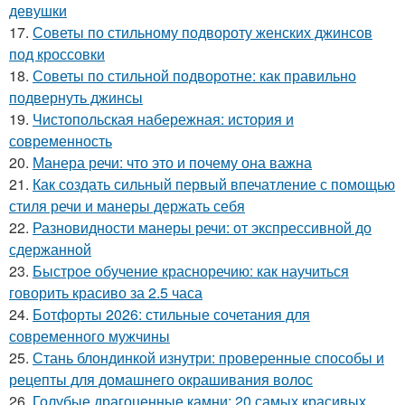
девушки
17.
Советы по стильному подвороту женских джинсов
под кроссовки
18.
Советы по стильной подворотне: как правильно
подвернуть джинсы
19.
Чистопольская набережная: история и
современность
20.
Манера речи: что это и почему она важна
21.
Как создать сильный первый впечатление с помощью
стиля речи и манеры держать себя
22.
Разновидности манеры речи: от экспрессивной до
сдержанной
23.
Быстрое обучение красноречию: как научиться
говорить красиво за 2.5 часа
24.
Ботфорты 2026: стильные сочетания для
современного мужчины
25.
Стань блондинкой изнутри: проверенные способы и
рецепты для домашнего окрашивания волос
26.
Голубые драгоценные камни: 20 самых красивых