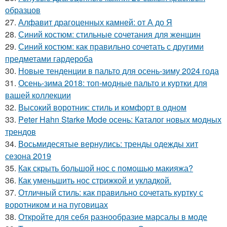
образцов
27.
Алфавит драгоценных камней: от А до Я
28.
Синий костюм: стильные сочетания для женщин
29.
Синий костюм: как правильно сочетать с другими
предметами гардероба
30.
Новые тенденции в пальто для осень-зиму 2024 года
31.
Осень-зима 2018: топ-модные пальто и куртки для
вашей коллекции
32.
Высокий воротник: стиль и комфорт в одном
33.
Peter Hahn Starke Mode осень: Каталог новых модных
трендов
34.
Восьмидесятые вернулись: тренды одежды хит
сезона 2019
35.
Как скрыть большой нос с помощью макияжа?
36.
Как уменьшить нос стрижкой и укладкой.
37.
Отличный стиль: как правильно сочетать куртку с
воротником и на пуговицах
38.
Откройте для себя разнообразие марсалы в моде