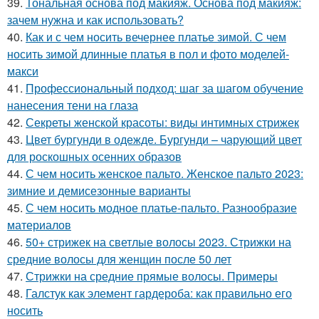
39.
Тональная основа под макияж. Основа под макияж:
зачем нужна и как использовать?
40.
Как и с чем носить вечернее платье зимой. С чем
носить зимой длинные платья в пол и фото моделей-
макси
41.
Профессиональный подход: шаг за шагом обучение
нанесения тени на глаза
42.
Секреты женской красоты: виды интимных стрижек
43.
Цвет бургунди в одежде. Бургунди – чарующий цвет
для роскошных осенних образов
44.
С чем носить женское пальто. Женское пальто 2023:
зимние и демисезонные варианты
45.
С чем носить модное платье-пальто. Разнообразие
материалов
46.
50+ стрижек на светлые волосы 2023. Стрижки на
средние волосы для женщин после 50 лет
47.
Стрижки на средние прямые волосы. Примеры
48.
Галстук как элемент гардероба: как правильно его
носить