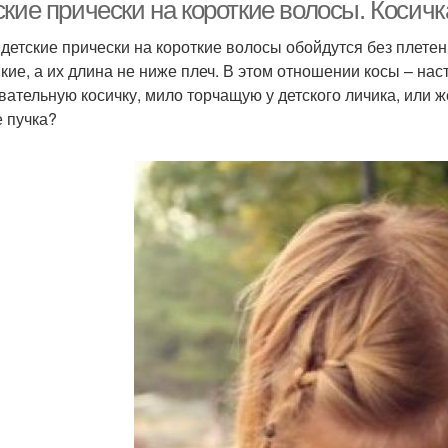
ские прически на короткие волосы. Косич
 детские прически на короткие волосы обойдутся без плетен
пкие, а их длина не ниже плеч. В этом отношении косы – на
вательную косичку, мило торчащую у детского личика, или 
е пучка?