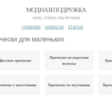
МОДНАЯ ПОДРУЖКА
луки, статьи, гид по моде
главная
новости
статьи
чески для маленьких
Прически на короткие
Детские прически
Кра
волосы
ически с хвостиками
Прически со жгутиками
Прич
ически для малышей
Прически для детей
Пр