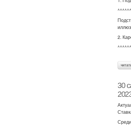
1. По
^^^^^
Подст
иллюз
2. Кар
^^^^^
читат
30 
2023
Актуа
Ставк
Среди