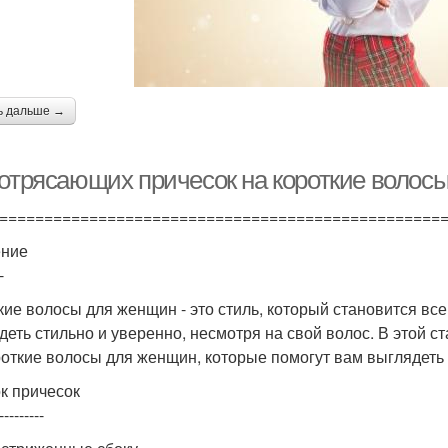
ь дальше →
потрясающих причесок на короткие волос
=================================================
ение
-
кие волосы для женщин - это стиль, который становится в
деть стильно и уверенно, несмотря на свой волос. В этой 
роткие волосы для женщин, которые помогут вам выглядеть
к причесок
---------