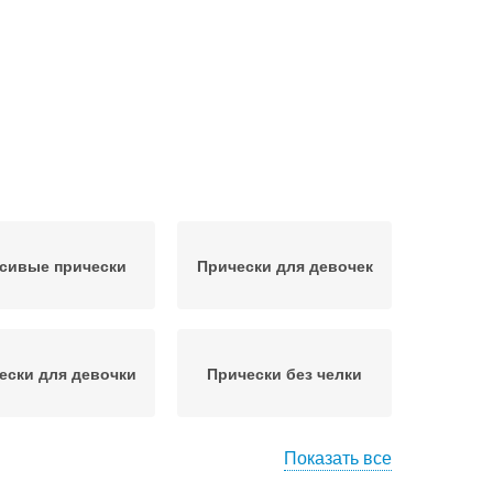
сивые прически
Прически для девочек
ески для девочки
Прически без челки
Показать все
ически в садик
Простые прически