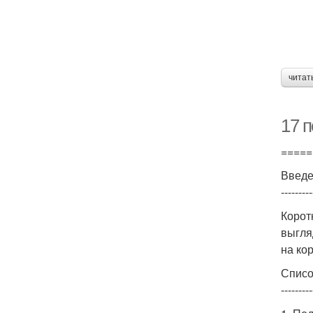
читат
17 
=====
Введ
---------
Корот
выгля
на ко
Списо
---------