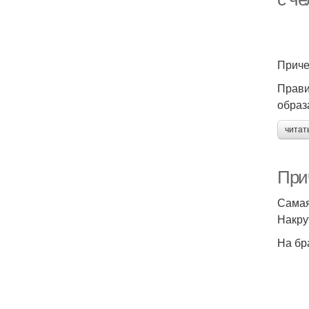
Приче
Прави
образ
читат
При
Самая
Накру
На бр