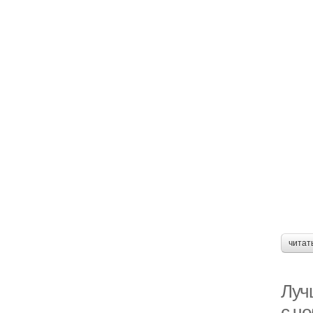
читат
Луч
с че