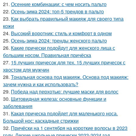
21.
Осенние комбинации: с чем носить пальто
22.
Осень-зима 2024: топ-5 трендов в пальто
23.
Как выбрать правильный макияж для своего типа
кожи
24.
Высокий воротник: стиль и комфорт в одном
25.
Осень-зима 2024: тренды женского пальто
26.
Какие прически подойдут для женского лица с
большим носом. Правильная причёска
27.
15 лучших причесок для тех. 15 лучших причесок с
хвостом для мужчин
28.
Тональная основа под макияж. Основа под макияж:
зачем нужна и как использовать?
29.
Победа над перхотью: лучшие маски для волос
30.
Щитовидная железа: основные функции и
заболевания
31.
Какая прическа подойдет для маленького носа.
Большой нос: каскадные стрижки
32.
Причёски на 1 сентября на короткие волосы в 2023
году. Легкие школьные прически 2023-2024 год