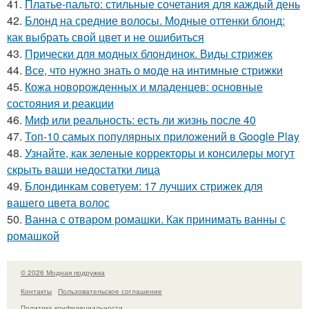
41.
Платье-пальто: стильные сочетания для каждый день
42.
Блонд на средние волосы. Модные оттенки блонд:
как выбрать свой цвет и не ошибиться
43.
Прически для модных блондинок. Виды стрижек
44.
Все, что нужно знать о моде на интимные стрижки
45.
Кожа новорожденных и младенцев: основные
состояния и реакции
46.
Миф или реальность: есть ли жизнь после 40
47.
Топ-10 самых популярных приложений в Google Play
48.
Узнайте, как зеленые корректоры и консилеры могут
скрыть ваши недостатки лица
49.
Блондинкам советуем: 17 лучших стрижек для
вашего цвета волос
50.
Ванна с отваром ромашки. Как принимать ванны с
ромашкой
© 2026 Модная подружка
Контакты
Пользовательское соглашение
Политика конфидециальности