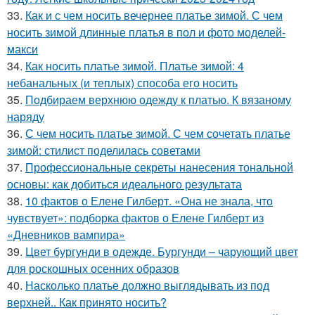
33.
Как и с чем носить вечернее платье зимой. С чем
носить зимой длинные платья в пол и фото моделей-
макси
34.
Как носить платье зимой. Платье зимой: 4
небанальных (и теплых) способа его носить
35.
Подбираем верхнюю одежду к платью. К вязаному
наряду
36.
С чем носить платье зимой. С чем сочетать платье
зимой: стилист поделилась советами
37.
Профессиональные секреты нанесения тональной
основы: как добиться идеального результата
38.
10 фактов о Елене Гилберт. «Она не знала, что
чувствует»: подборка фактов о Елене Гилберт из
«Дневников вампира»
39.
Цвет бургунди в одежде. Бургунди – чарующий цвет
для роскошных осенних образов
40.
Насколько платье должно выглядывать из под
верхней.. Как принято носить?