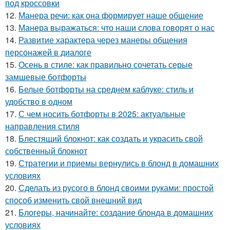
под кроссовки
12.
Манера речи: как она формирует наше общение
13.
Манера выражаться: что наши слова говорят о нас
14.
Развитие характера через манеры общения
персонажей в диалоге
15.
Осень в стиле: как правильно сочетать серые
замшевые ботфорты
16.
Белые ботфорты на среднем каблуке: стиль и
удобство в одном
17.
С чем носить ботфорты в 2025: актуальные
направления стиля
18.
Блестящий блокнот: как создать и украсить свой
собственный блокнот
19.
Стратегии и приемы вернулись в блонд в домашних
условиях
20.
Сделать из русого в блонд своими руками: простой
способ изменить свой внешний вид
21.
Блогеры, начинайте: создание блонда в домашних
условиях