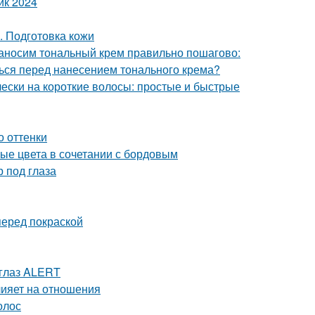
ик 2024
. Подготовка кожи
Наносим тональный крем правильно пошагово:
ться перед нанесением тонального крема?
чески на короткие волосы: простые и быстрые
о оттенки
лые цвета в сочетании с бордовым
 под глаза
перед покраской
 глаз ALERT
влияет на отношения
олос