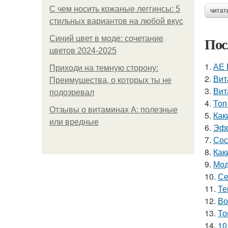
С чем носить кожаные леггинсы: 5
читат
стильных вариантов на любой вкус
Пос
Синий цвет в моде: сочетание
цветов 2024-2025
1.
АЕ 
Приходи на темную сторону:
2.
Вит
Преимущества, о которых ты не
3.
Вит
подозревал
4.
Топ
Отзывы о витаминах А: полезные
5.
Как
или вредные
6.
Эфф
7.
Сос
8.
Как
9.
Мод
10.
Се
11.
Те
12.
Во
13.
То
14.
10