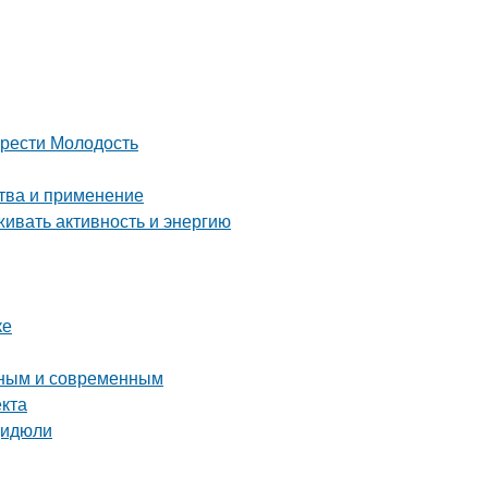
брести Молодость
ства и применение
живать активность и энергию
ке
льным и современным
екта
Дидюли