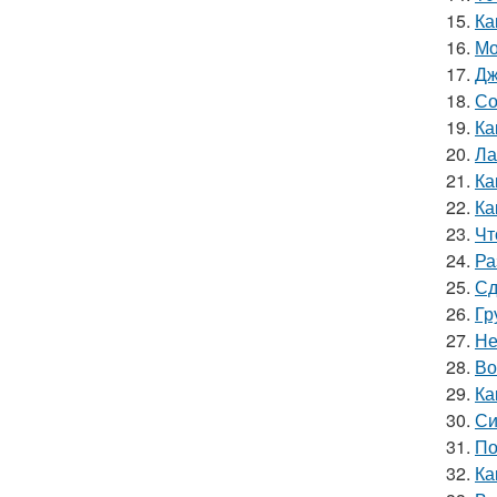
15.
Ка
16.
Мо
17.
Дж
18.
Со
19.
Ка
20.
Ла
21.
Ка
22.
Ка
23.
Чт
24.
Ра
25.
Сд
26.
Гр
27.
Не
28.
Во
29.
Ка
30.
Си
31.
По
32.
Ка