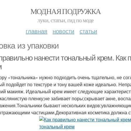
МОДНАЯ ПОДРУЖКА
луки, статьи, гид по моде
главная
новости
статьи
овка из упаковки
 правильно нанести тональный крем. Как
м
ору «тональника» нужно подходить очень тщательно, не сог
ый подойдет по текстуре и тону вашей коже идеально. Неп
ий макияж. Идеальный крем имеет следующие характеристи
маслянистую пленку;не забивает поры;скрывает акне, вос
ажения.Тональники бывают нескольких видов:увлажняющи
отражающими частицами.Декоративная косметика должна ст