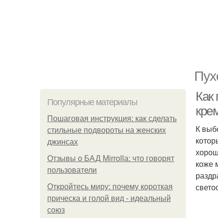
Пух
Как
Популярные материалы
кре
Пошаговая инструкция: как сделать
К выб
стильные подвороты на женских
котор
джинсах
хорош
Отзывы о БАД Mirrolla: что говорят
коже 
пользователи
раздр
свето
Откройтесь миру: почему короткая
прическа и голой вид - идеальный
союз