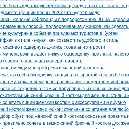
к выбрать идеальную верхнюю одежду к платью: советы и 
дные тенденции весны 2025: что будет в моде
инсы женские бойфренды с подворотом 893 JULIA: идеальн
временные способы подворачивания джинсов: как сделать
кие культурные события привлекают туристов в Курган
йфхак в стиле кэжуал: как совместить удобство и стиль
к красиво подвернуть джинсы: советы и хитрости
к манера речи выдаёт низкую самооценку: признаки, на кот
о говорит о вас ваша манера говорить
зница между манерой речи и манерой разговора
елать из себя блондинку за один раз: простой способ без о
уппа Бутырка в Кемерове: расписание концертов и информ
бесные сокровища: самые популярные и ценные синие др
схитительный синий брючный костюм для женщин: стиль и 
к сочетать синий женский костюм с аксессуарами и обувью
ний костюм женский с юбкой: стильные сочетания для любо
дбор обуви под женский синий костюм: основные правила 
к правильно сочетать темно-синий брючный костюм для же