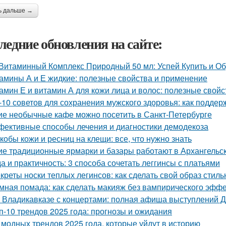
ь дальше →
ледние обновления на сайте:
Витаминный Комплекс Природный 50 мл: Успей Купить и О
амины А и Е жидкие: полезные свойства и применение
амин Е и витамин А для кожи лица и волос: полезные свой
-10 советов для сохранения мужского здоровья: как поддер
ие необычные кафе можно посетить в Санкт-Петербурге
ективные способы лечения и диагностики демодекоза
кобы кожи и ресниц на клещи: все, что нужно знать
ие традиционные ярмарки и базары работают в Архангельс
а и практичность: 3 способа сочетать леггинсы с платьями
креты носки теплых легинсов: как сделать свой образ сти
мная помада: как сделать макияж без вампирического эфф
 Владикавказе с концертами: полная афиша выступлений 
п-10 трендов 2025 года: прогнозы и ожидания
 модных трендов 2025 года, которые уйдут в историю