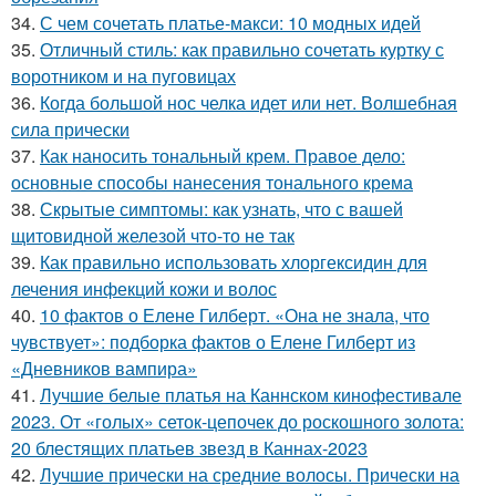
34.
С чем сочетать платье-макси: 10 модных идей
35.
Отличный стиль: как правильно сочетать куртку с
воротником и на пуговицах
36.
Когда большой нос челка идет или нет. Волшебная
сила прически
37.
Как наносить тональный крем. Правое дело:
основные способы нанесения тонального крема
38.
Скрытые симптомы: как узнать, что с вашей
щитовидной железой что-то не так
39.
Как правильно использовать хлоргексидин для
лечения инфекций кожи и волос
40.
10 фактов о Елене Гилберт. «Она не знала, что
чувствует»: подборка фактов о Елене Гилберт из
«Дневников вампира»
41.
Лучшие белые платья на Каннском кинофестивале
2023. От «голых» сеток-цепочек до роскошного золота:
20 блестящих платьев звезд в Каннах-2023
42.
Лучшие прически на средние волосы. Прически на