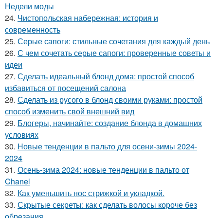
Недели моды
24.
Чистопольская набережная: история и
современность
25.
Серые сапоги: стильные сочетания для каждый день
26.
С чем сочетать серые сапоги: проверенные советы и
идеи
27.
Сделать идеальный блонд дома: простой способ
избавиться от посещений салона
28.
Сделать из русого в блонд своими руками: простой
способ изменить свой внешний вид
29.
Блогеры, начинайте: создание блонда в домашних
условиях
30.
Новые тенденции в пальто для осени-зимы 2024-
2024
31.
Осень-зима 2024: новые тенденции в пальто от
Chanel
32.
Как уменьшить нос стрижкой и укладкой.
33.
Скрытые секреты: как сделать волосы короче без
обрезания