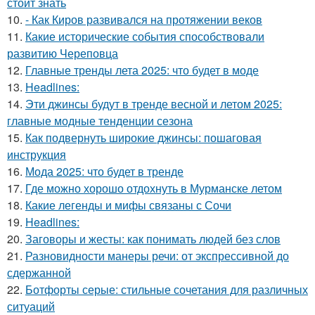
стоит знать
10.
- Как Киров развивался на протяжении веков
11.
Какие исторические события способствовали
развитию Череповца
12.
Главные тренды лета 2025: что будет в моде
13.
Headlines:
14.
Эти джинсы будут в тренде весной и летом 2025:
главные модные тенденции сезона
15.
Как подвернуть широкие джинсы: пошаговая
инструкция
16.
Мода 2025: что будет в тренде
17.
Где можно хорошо отдохнуть в Мурманске летом
18.
Какие легенды и мифы связаны с Сочи
19.
Headlines:
20.
Заговоры и жесты: как понимать людей без слов
21.
Разновидности манеры речи: от экспрессивной до
сдержанной
22.
Ботфорты серые: стильные сочетания для различных
ситуаций