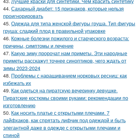
43.
Лучшие краски для синтетики. Чем красить синтетику
44.
Сахарный диабет: 15 признаков, которые нельзя
проигнорировать
45.
Одежда для типа женской фигуры груша. Тип фигуры
груша: сладкий плод в правильной упаковке
46.
Кожные болезни пожилого и старческого возраста:
причины, симптомы и лечение
47.
Какую зиму пророчат нам приметы. Эти народные
приметы расскажут точнее синоптиков, чего ждать от
зимы 2023-2024
48.
Проблемы с наращиванием норковых ресниц: как
избежать их
49.
Как одеться на пиратскую вечеринку девушке.
Пиратские костюмы своими руками: рекомендации по
изготовлению
50.
Как носить платье с открытыми плечами. 7
лайфхаков, как спрятать лифчик под одеждой и быть
элегантной даже в одежде с открытыми плечами и
спиной