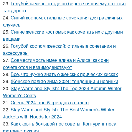
23.
Голубой камень: от где он берётся и почему он стоит
так дорого
24.
Синий костюм: стильные сочетания для различных
случаев
25.
Синие женские костюмы: как сочетать их с другими
вещами
26.
Голубой костюм женский: стильные сочетания и
аксессуары
27.
Совместимость имен алина и Алиса: как они
сочетаются и взаимодействуют
28.
Все, что нужно знать о женских прических кисках
29.
Женское пальто зима 2024: тенденции и новинки
30.
Stay Warm and Stylish: The Top 2024 Autumn Winter
Women's Coats
31.
Осень 2024: топ-5 трендов в пальто
32.
Stay Warm and Stylish: The Best Women's Winter
Jackets with Hoods for 2024
33.
Как скрыть большой нос советы. Контуринг носа:
фотоинструкция