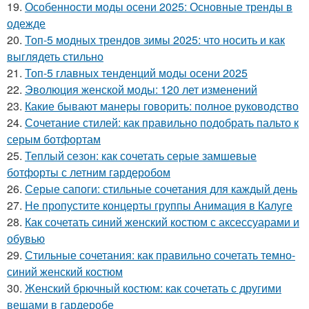
19.
Особенности моды осени 2025: Основные тренды в
одежде
20.
Топ-5 модных трендов зимы 2025: что носить и как
выглядеть стильно
21.
Топ-5 главных тенденций моды осени 2025
22.
Эволюция женской моды: 120 лет изменений
23.
Какие бывают манеры говорить: полное руководство
24.
Сочетание стилей: как правильно подобрать пальто к
серым ботфортам
25.
Теплый сезон: как сочетать серые замшевые
ботфорты с летним гардеробом
26.
Серые сапоги: стильные сочетания для каждый день
27.
Не пропустите концерты группы Анимация в Калуге
28.
Как сочетать синий женский костюм с аксессуарами и
обувью
29.
Стильные сочетания: как правильно сочетать темно-
синий женский костюм
30.
Женский брючный костюм: как сочетать с другими
вещами в гардеробе