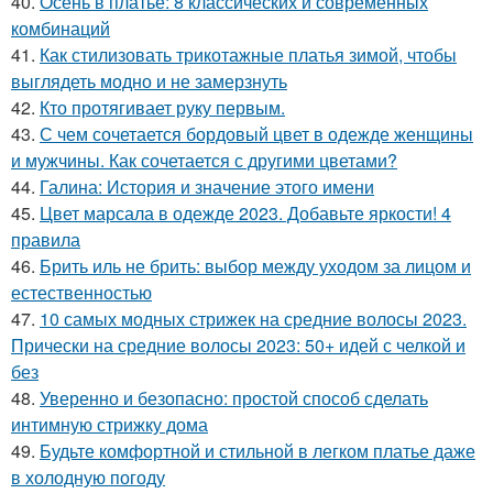
40.
Осень в платье: 8 классических и современных
комбинаций
41.
Как стилизовать трикотажные платья зимой, чтобы
выглядеть модно и не замерзнуть
42.
Кто протягивает руку первым.
43.
С чем сочетается бордовый цвет в одежде женщины
и мужчины. Как сочетается с другими цветами?
44.
Галина: История и значение этого имени
45.
Цвет марсала в одежде 2023. Добавьте яркости! 4
правила
46.
Брить иль не брить: выбор между уходом за лицом и
естественностью
47.
10 самых модных стрижек на средние волосы 2023.
Прически на средние волосы 2023: 50+ идей с челкой и
без
48.
Уверенно и безопасно: простой способ сделать
интимную стрижку дома
49.
Будьте комфортной и стильной в легком платье даже
в холодную погоду