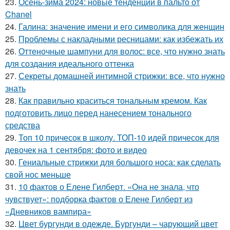
23.
Осень-зима 2024: новые тенденции в пальто от
Chanel
24.
Галина: значение имени и его символика для женщин
25.
Проблемы с накладными ресницами: как избежать их
26.
Оттеночные шампуни для волос: все, что нужно знать
для создания идеального оттенка
27.
Секреты домашней интимной стрижки: все, что нужно
знать
28.
Как правильно краситься тональным кремом. Как
подготовить лицо перед нанесением тонального
средства
29.
Топ 10 причесок в школу. ТОП-10 идей причесок для
девочек на 1 сентября: фото и видео
30.
Гениальные стрижки для большого носа: как сделать
свой нос меньше
31.
10 фактов о Елене Гилберт. «Она не знала, что
чувствует»: подборка фактов о Елене Гилберт из
«Дневников вампира»
32.
Цвет бургунди в одежде. Бургунди – чарующий цвет