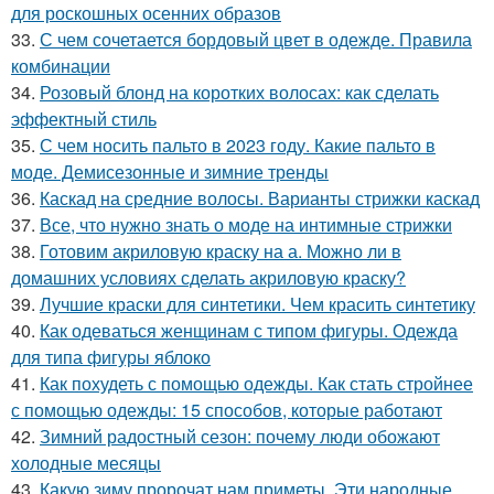
для роскошных осенних образов
33.
С чем сочетается бордовый цвет в одежде. Правила
комбинации
34.
Розовый блонд на коротких волосах: как сделать
эффектный стиль
35.
С чем носить пальто в 2023 году. Какие пальто в
моде. Демисезонные и зимние тренды
36.
Каскад на средние волосы. Варианты стрижки каскад
37.
Все, что нужно знать о моде на интимные стрижки
38.
Готовим акриловую краску на а. Можно ли в
домашних условиях сделать акриловую краску?
39.
Лучшие краски для синтетики. Чем красить синтетику
40.
Как одеваться женщинам с типом фигуры. Одежда
для типа фигуры яблоко
41.
Как похудеть с помощью одежды. Как стать стройнее
с помощью одежды: 15 способов, которые работают
42.
Зимний радостный сезон: почему люди обожают
холодные месяцы
43.
Какую зиму пророчат нам приметы. Эти народные