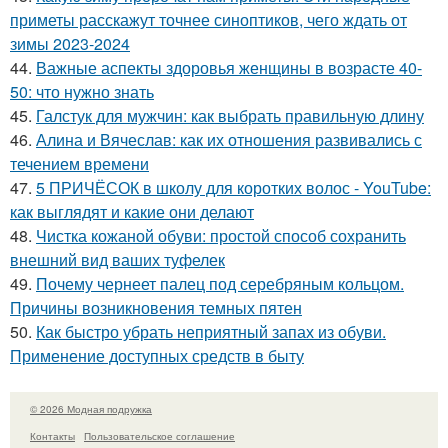
приметы расскажут точнее синоптиков, чего ждать от
зимы 2023-2024
44.
Важные аспекты здоровья женщины в возрасте 40-
50: что нужно знать
45.
Галстук для мужчин: как выбрать правильную длину
46.
Алина и Вячеслав: как их отношения развивались с
течением времени
47.
5 ПРИЧЁСОК в школу для коротких волос ‍- YouTube:
как выглядят и какие они делают
48.
Чистка кожаной обуви: простой способ сохранить
внешний вид ваших туфелек
49.
Почему чернеет палец под серебряным кольцом.
Причины возникновения темных пятен
50.
Как быстро убрать неприятный запах из обуви.
Применение доступных средств в быту
© 2026 Модная подружка
Контакты
Пользовательское соглашение