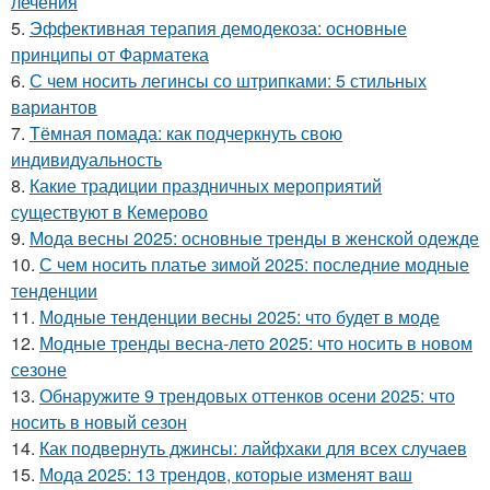
лечения
5.
Эффективная терапия демодекоза: основные
принципы от Фарматека
6.
С чем носить легинсы со штрипками: 5 стильных
вариантов
7.
Тёмная помада: как подчеркнуть свою
индивидуальность
8.
Какие традиции праздничных мероприятий
существуют в Кемерово
9.
Мода весны 2025: основные тренды в женской одежде
10.
С чем носить платье зимой 2025: последние модные
тенденции
11.
Модные тенденции весны 2025: что будет в моде
12.
Модные тренды весна-лето 2025: что носить в новом
сезоне
13.
Обнаружите 9 трендовых оттенков осени 2025: что
носить в новый сезон
14.
Как подвернуть джинсы: лайфхаки для всех случаев
15.
Мода 2025: 13 трендов, которые изменят ваш