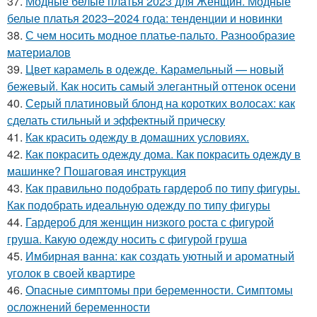
37.
Модные белые платья 2023 для Женщин. Модные
белые платья 2023–2024 года: тенденции и новинки
38.
С чем носить модное платье-пальто. Разнообразие
материалов
39.
Цвет карамель в одежде. Карамельный — новый
бежевый. Как носить самый элегантный оттенок осени
40.
Серый платиновый блонд на коротких волосах: как
сделать стильный и эффектный прическу
41.
Как красить одежду в домашних условиях.
42.
Как покрасить одежду дома. Как покрасить одежду в
машинке? Пошаговая инструкция
43.
Как правильно подобрать гардероб по типу фигуры.
Как подобрать идеальную одежду по типу фигуры
44.
Гардероб для женщин низкого роста с фигурой
груша. Какую одежду носить с фигурой груша
45.
Имбирная ванна: как создать уютный и ароматный
уголок в своей квартире
46.
Опасные симптомы при беременности. Симптомы
осложнений беременности