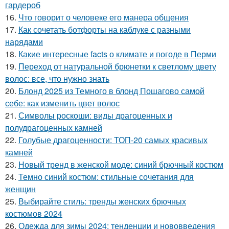
гардероб
16.
Что говорит о человеке его манера общения
17.
Как сочетать ботфорты на каблуке с разными
нарядами
18.
Какие интересные facts о климате и погоде в Перми
19.
Переход от натуральной брюнетки к светлому цвету
волос: все, что нужно знать
20.
Блонд 2025 из Темного в блонд Пошагово самой
себе: как изменить цвет волос
21.
Символы роскоши: виды драгоценных и
полудрагоценных камней
22.
Голубые драгоценности: ТОП-20 самых красивых
камней
23.
Новый тренд в женской моде: синий брючный костюм
24.
Темно синий костюм: стильные сочетания для
женщин
25.
Выбирайте стиль: тренды женских брючных
костюмов 2024
26.
Одежда для зимы 2024: тенденции и нововведения