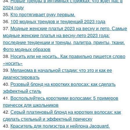
34.
Новые тренды в интимных стрижках: что ждет нас в
2024 году
35.
Кто протягивает руку первым.
36.
100 модных трендов и тенденций 2023 года
37.
Модные женские платья 2023 на весну и лето. Самые
модные женские платья на весну-лето 2023 года:
последние тенденции и тренды, палитра, принты, ткани.
Фото модных образов
38.
Носить или не носить.. Как правильно пишется слово
«носить»
39.
Меланома в начальной стадии: что это и как ее
диагностировать
40.
Розовый блонд на коротких волосах: как сделать
эффектный стиль
41.
Воспользуйтесь короткими волосами: 5 примеров
причесок для школьников
42.
Серый платиновый блонд на коротких волосах: как
сделать стильный и эффектный прическу
43.
Краситель для полиэстра и нейлона Jacquard.