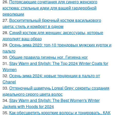
26.
Потрясающие сочетания для синего женского
костюма: стильные идеи для вашей гардеробной
революции
27.
Восхитительный брючный костюм василькового
цвета: стиль и комфорт в одном
28.
Синий костюм для женщин: аксессуары, которые
дополнят ваш образ
29.
Осень-зима 2023: топ-10 трендовых мужских курток и
пальто
30.
Общие правила гигиены ног. Гигиена ног
31.
Stay Warm and Stylish: The Top 2024 Winter Coats for
Women
32.
Осень-зима 2024: новые тенденции в пальто от
Chanel
33.
Оттеночный шампунь Loreal Grey: секреты создания
идеального серого цвета волос
34.
Stay Warm and Stylish: The Best Women's Winter
Jackets with Hoods for 2024
35.
Как обесцветить короткие волосы и тонировать.. КАК