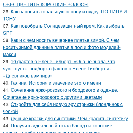
ОБЕСЦВЕТИТЬ КОРОТКИЕ ВОЛОСЫ
36.
Как наносить тональную основу и пудру. ПО ТИПУ И
ТОНУ
37.
Как подобрать Солнцезащитный крем. Как выбрать
SPF
38.
Как и с чем носить вечернее платье зимой. С чем
носить зимой длинные платья в пол и фото моделей-
макси
39.
10 фактов о Елене Гилберт. «Она не знала, что
чувствует»: подборка фактов о Елене Гилберт из
«Дневников вампира»
40.
Галина: История и значение этого имени
41.
Сочетание ярко-розового и бордового в одежде.
Сочетание ярко-розового с другими цветами
42.
Откройте для себя новую эру стрижки блондинок с
челкой
43.
Лучшие краски для синтетики. Чем красить синтетику
44.
Получить идеальный тотал блонд на короткие
волосы: подбор правильных тонов и техник