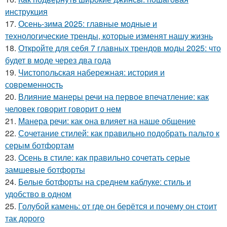
инструкция
17.
Осень-зима 2025: главные модные и
технологические тренды, которые изменят нашу жизнь
18.
Откройте для себя 7 главных трендов моды 2025: что
будет в моде через два года
19.
Чистопольская набережная: история и
современность
20.
Влияние манеры речи на первое впечатление: как
человек говорит говорит о нем
21.
Манера речи: как она влияет на наше общение
22.
Сочетание стилей: как правильно подобрать пальто к
серым ботфортам
23.
Осень в стиле: как правильно сочетать серые
замшевые ботфорты
24.
Белые ботфорты на среднем каблуке: стиль и
удобство в одном
25.
Голубой камень: от где он берётся и почему он стоит
так дорого