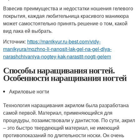
Взвесив преимущества и недостатки ношения гелевого
покрытия, каждая любительница красивого маникюра
может самостоятельно принять решение о том, какой
вид лака ей выбрать.
Источник:
https://manikyur.ru-best.com/vidy-
manikyura/mozhno-li-nanosit-lak-gel-na-gel-dlya-
narashchivaniya-nogtey-kak-narastit-nogti-gelem
Способы наращивания ногтей.
Особенности наращивания ногтей
Акриловые ногти
Технология наращивания акрилом была разработана
самой первой. Материал, применяющийся для
процедуры, позаимствовали у дантистов. По сути, акрил
– это быстро твердеющий материал, не имеющий
противопоказаний по длительности носки. Он очень