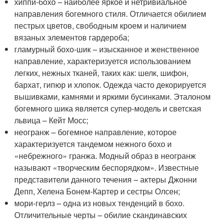
хиппи-бохо – наиболее яркое и нетривиальное
направления богемного стиля. Отличается обилием
пестрых цветов, свободным кроем и наличием
вязаных элементов гардероба;
гламурный бохо-шик – изысканное и женственное
направление, характеризуется использованием
легких, нежных тканей, таких как: шелк, шифон,
бархат, гипюр и хлопок. Одежда часто декорируется
вышивками, камнями и яркими бусинками. Эталоном
богемного шика является супер-модель и светская
львица – Кейт Мосс;
неогранж – богемное направление, которое
характеризуется тандемом нежного бохо и
«небрежного» гранжа. Модный образ в неогранж
называют «творческим беспорядком». Известные
представители данного течения – актеры Джонни
Депп, Хелена Бонем-Картер и сестры Олсен;
мори-герлз – одна из новых тенденций в бохо.
Отличительные черты – обилие скандинавских