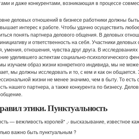
гами и даже конкурентами, возникающая в процессе совмест
овне деловых отношений в бизнесе работники должны быть
овышает интерес к работе. Чтобы удачно осуществить любое
иться понять партнера делового общения. В деловых отно
 инициативу и ответственность на себя. Участники деловых
я, умения, отношения, чувства друг друга. В исследования
ние уделившего аспектам социально-психологического фен
 мы изучаем образ жизни конкретного индивида, мы не можем
лает, мы должны исследовать и то, с кем и как он общается
ссиональной жизни не менее значимо, чем в быту. То есть
сть нашего партнера, а также конкурента по бизнесу. Дело
 общение.
правил этики. Пунктуальность
ость — вежливость королей" ,- высказывание, известное ка
лько важно быть пунктуальным ?