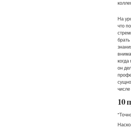
колле
На ур
что п
стрем
брать
знани
внима
когда
он де
профе
сущно
числе
10 
"Точн
Наско