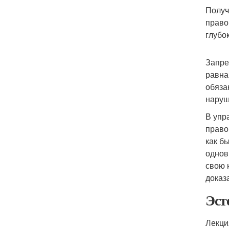
Получ
право
глубо
Запре
равна
обяза
наруш
В упр
право
как б
однов
свою 
доказ
Эст
Лекц