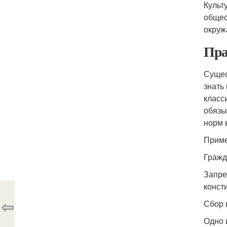
Культ
общес
окруж
Пра
Сущес
знать
класс
обязы
норм 
Прим
Гражд
Запре
консти
⇦
Сбор 
Одно 