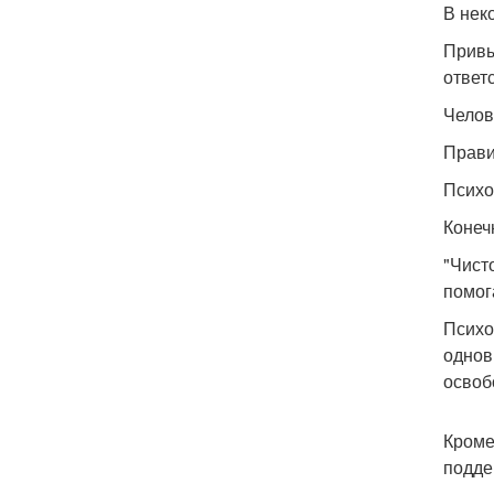
В нек
Привы
ответ
Челов
Прав
Психо
Конеч
"Чист
помог
Психо
однов
освоб
Кроме
подде