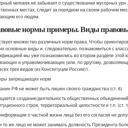
урный человек не забывает о существовании мусорных урн 
твенных местах, следит за порядком на своем рабочем мест
ающим его людям.
вовые нормы примеры. Виды правовы
твует множество различных норм права. Чтобы ориентиров
 их основные виды и, следовательно, познакомиться с клас
ификацией мы уже познакомились во втором разделе этой 
вающих и управомочивающих (или, по-другому, дозволяющ
всех трех видов (из Конституции России)1.
еры запрещающих норм
анин РФ не может быть лишен своего гражданства (ст. 6)
щается создание/деятельность общественных объединений
туционного строя, территориальной целостности и т.п. (ст. 1
информации о частной жизни лица без его согласия не допус
и то же лицо не может занимать должность Президента более