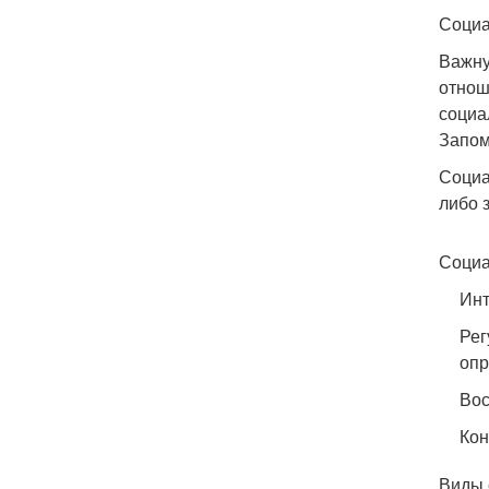
Социа
Важну
отнош
социа
Запом
Социа
либо 
Социа
Инт
Рег
опр
Вос
Кон
Виды 