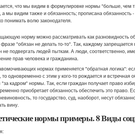
ается, что мы видим в формулировке нормы "больше, чем т
, а мы видим также и обязанность; прописана обязанность 
ко понимать волю законодателя.
щающую норму можно рассматривать как разновидность об
 фразе "обязан не делать то-то". Так, каждому запрещается
н не подвергать людей пыткам. А люди, соответственно, им
ение прав человека и гражданина.
авомочивающих нормах применяется "обратная логика": ес
, то одновременно с этим у кого-то рождается и встречная
ы "за кадром" нормы. Так, если граждан получает право изб
ременно приобретает обязанность обеспечить это право. Ес
невиновность, то государство, суд, наоборот, несут обязанн
ать вину.
етические нормы примеры. 8 Виды со
ия: