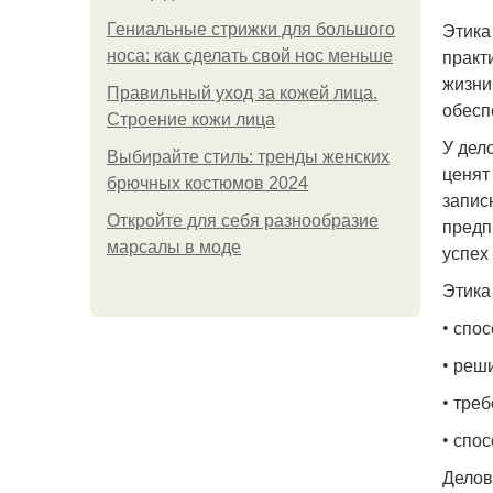
Этика
Гениальные стрижки для большого
практ
носа: как сделать свой нос меньше
жизни
Правильный уход за кожей лица.
обесп
Строение кожи лица
У дел
Выбирайте стиль: тренды женских
ценят
брючных костюмов 2024
запис
Откройте для себя разнообразие
предп
марсалы в моде
успех
Этика
• спо
• реш
• тре
• спо
Делов