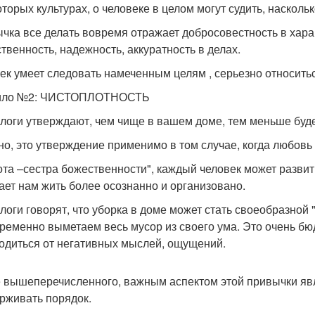
оторых культурах, о человеке в целом могут судить, насколь
чка все делать вовремя отражает добросовестность в харак
ственность, надежность, аккуратность в делах.
ек умеет следовать намеченным целям , серьезно относить
ило №2: ЧИСТОПЛОТНОСТЬ
логи утверждают, чем чище в вашем доме, тем меньше буде
но, это утверждение применимо в том случае, когда любовь 
ота –сестра божественности", каждый человек может развит
ает нам жить более осознанно и организовано.
логи говорят, что уборка в доме может стать своеобразной 
ременно выметаем весь мусор из своего ума. Это очень б
одиться от негативных мыслей, ощущений.
 вышеперечисленного, важным аспектом этой привычки явля
рживать порядок.