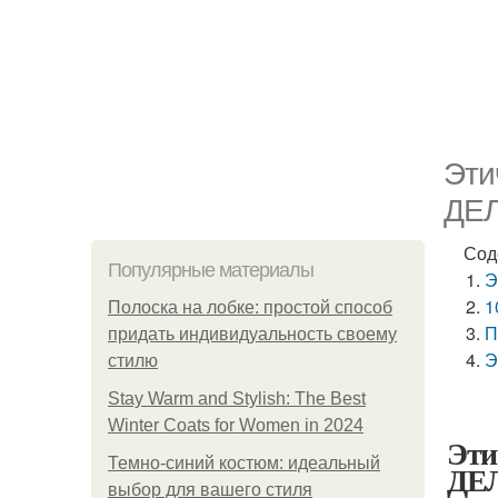
Эти
ДЕ
Сод
Популярные материалы
Э
1
Полоска на лобке: простой способ
П
придать индивидуальность своему
Э
стилю
Stay Warm and Stylish: The Best
Winter Coats for Women in 2024
Эт
Темно-синий костюм: идеальный
ДЕ
выбор для вашего стиля