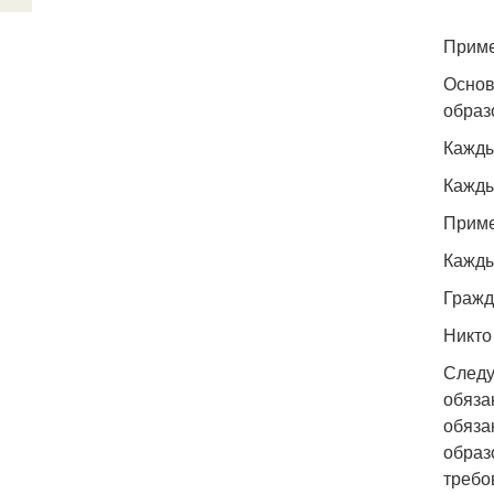
Прим
Основ
образо
Кажды
Кажды
Приме
Кажды
Гражд
Никто
Следу
обяза
обяза
образ
требо