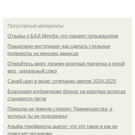
Популярные материалы
Отзывы о БАД Mirrolla: что говорят пользователи
Пошаговая инструкция: как сделать стильные
подвороты на женских джинсах
Откройтесь миру: почему короткая прическа и голой
вид - идеальный союз
Синий цвет в моде: сочетание цветов 2024-2025
Благодаря клубничному блонду на коротких волосах
становится легче
Приходи на темную сторону: Преимущества, о
которых ты не подозревал
Альфа-токоферола ацетат: что это такое и как он
помогает организму