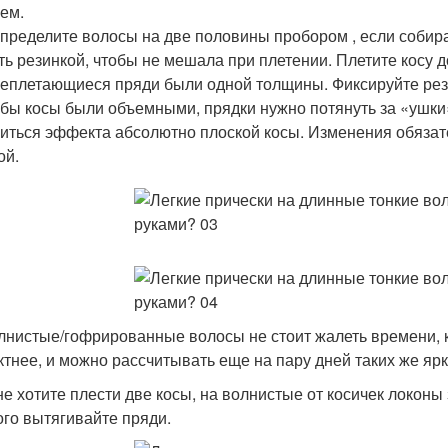
ем.
пределите волосы на две половины пробором , если собира
ть резинкой, чтобы не мешала при плетении. Плетите косу д
еплетающиеся пряди были одной толщины. Фиксируйте рези
бы косы были объемными, прядки нужно потянуть за «ушки»
иться эффекта абсолютно плоской косы. Изменения обязате
ой.
лнистые/гофрированные волосы не стоит жалеть времени, ко
тнее, и можно рассчитывать еще на пару дней таких же ярк
не хотите плести две косы, на волнистые от косичек локоны 
ого вытягивайте пряди.