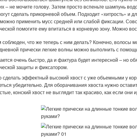
их – не мочите голову. Затем просто вспеньте шампунь водо
огут сделать прикорневой объем. Подходит «хитрость» и д
можно применить мусс средней или слабой фиксации. Совс
ческой помогите ему впитаться в корневую зону. Можно во
 соблюден, что же теперь с ним делать? Конечно, волосы 
дневной прически легкие волны можно выполнить с помощь
ается очень быстро, да и фактура будет интересной – но о
ческой защиты и фиксатором.
 сделать эффектный высокий хвост с уже объемными у корн
еться убедительно. Для оборачивания хвоста нужно остави
стые, конский хвост не выглядит так красиво, как если они