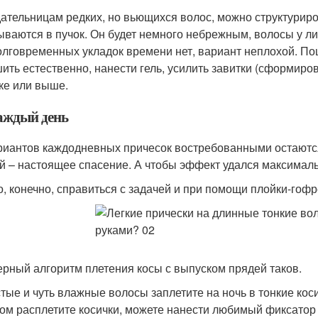
ательницам редких, но вьющихся волос, можно структуриро
ываются в пучок. Он будет немного небрежным, волосы у ли
олговременных укладок времени нет, вариант неплохой. Пош
ить естественно, нанести гель, усилить завитки (сформиро
ке или выше.
аждый день
риантов каждодневных причесок востребованными остаются
й – настоящее спасение. А чтобы эффект удался максимальн
, конечно, справиться с задачей и при помощи плойки-гофре
рный алгоритм плетения косы с выпуском прядей таков.
тые и чуть влажные волосы заплетите на ночь в тонкие коси
ом расплетите косички, можете нанести любимый фиксатор 