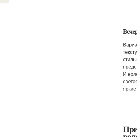
Вече
Вариа
текст
стиль
предс
И вол
свето
яркие
При
вол