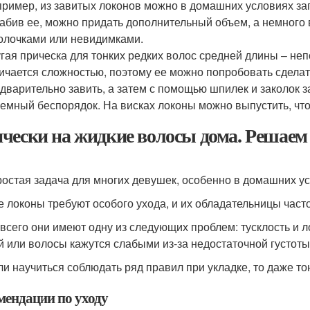
ример, из завитых локонов можно в домашних условиях за
абив ее, можно придать дополнительный объем, а немног
олочками или невидимками.
гая прическа для тонких редких волос средней длины – не
ичается сложностью, поэтому ее можно попробовать сделат
дварительно завить, а затем с помощью шпилек и заколок з
емный беспорядок. На висках локоны можно выпустить, чт
чески на жидкие волосы дома. Решаем 
ростая задача для многих девушек, особенно в домашних у
е локоны требуют особого ухода, и их обладательницы час
всего они имеют одну из следующих проблем: тусклость и 
й или волосы кажутся слабыми из-за недостаточной густоты
ли научиться соблюдать ряд правил при укладке, то даже то
мендации по уходу