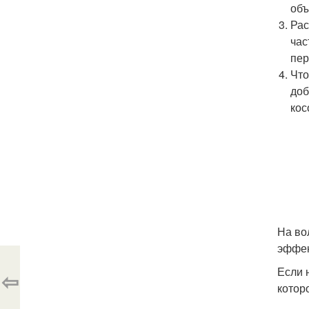
объ
Рас
час
пер
Что
доб
кос
На во
эффек
Если 
⇦
котор