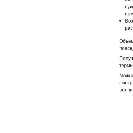
сух
пом
Воз
рас
Объем
повсе
Получ
терми
Можно
смотр
волни