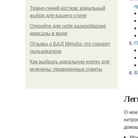
п
Темно-синий костюм: идеальный
выбор для вашего стиля
Откройте для себя разнообразие
марсалы в моде
П
Отзывы о БАД Mirrolla: что говорят
пользователи
Как выбрать идеальную куртку для
мужчины: проверенные советы
В
Лег
О чем
хитро
домаш
Мож