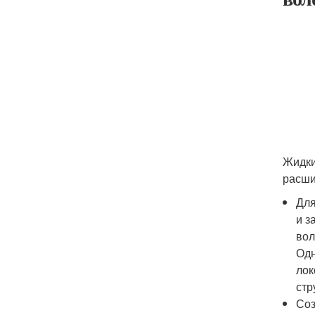
Жидки
расши
Для
и з
вол
Одн
лок
стр
Соз