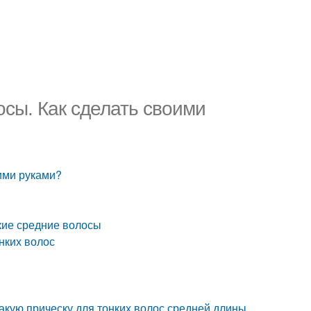
осы. Как сделать своими
оими руками?
кие средние волосы
нких волос
акую прическу для тонких волос средней длины