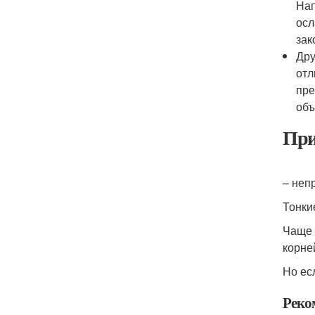
Нап
осл
зак
Дру
отл
пре
объ
При
– неп
Тонки
Чаще 
корне
Но ес
Реко