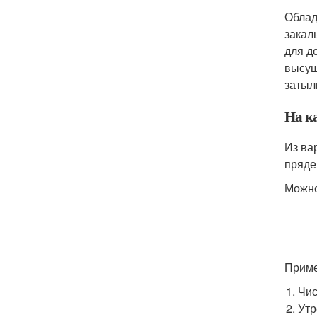
Облад
закал
для д
высуш
затыл
На к
Из ва
пряде
Можно
Приме
Чис
Утр