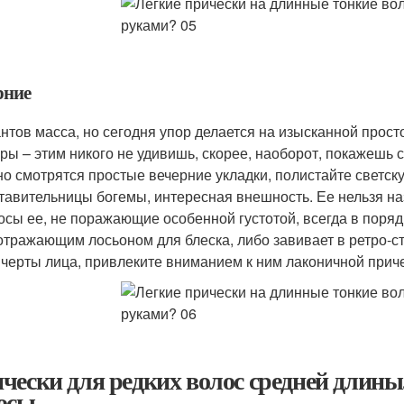
рние
нтов масса, но сегодня упор делается на изысканной прост
уры – этим никого не удивишь, скорее, наоборот, покажешь 
но смотрятся простые вечерние укладки, полистайте светск
тавительницы богемы, интересная внешность. Ее нельзя на
осы ее, не поражающие особенной густотой, всегда в поряд
отражающим лосьоном для блеска, либо завивает в ретро-ст
 черты лица, привлеките вниманием к ним лаконичной прич
чески для редких волос средней длины
осы