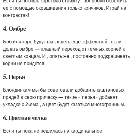
Если ты носишь короткую стрижку , попробуй освежить
ее с помощью окрашивания только кончиков. Играй на
контрастах!
4. Омбре
Боб или каре будут выглядеть еще эффектней , если
делать омбре — плавный переход от темных корней к
светлым концам. И , опять же , постоянно подкрашивать
корни не придется!
5. Перья
Блондинкам мы бы советовали добавить каштановых
прядей в свою прическу — такие « перья» добавят
укладке объема , а цвет будет казаться многогранным.
6. Цветная челка
Если ты пока не решилась на кардинальное