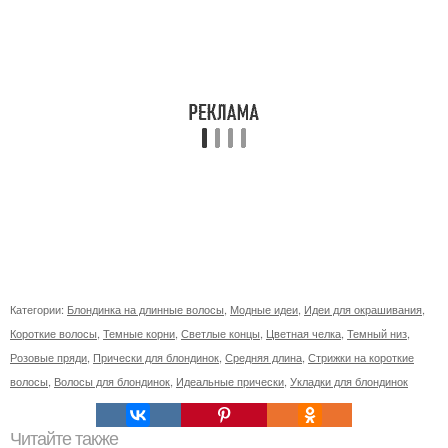
Категории:
Блондинка на длинные волосы
,
Модные идеи
,
Идеи для окрашивания
,
Короткие волосы
,
Темные корни
,
Светлые концы
,
Цветная челка
,
Темный низ
,
Розовые пряди
,
Прически для блондинок
,
Средняя длина
,
Стрижки на короткие
волосы
,
Волосы для блондинок
,
Идеальные прически
,
Укладки для блондинок
Читайте также