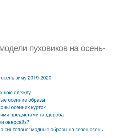
модели пуховиков на осень-
 осень-зиму 2019-2020
ерхнюю одежду
дные осенние образы
оны осенних курток
угими предметами гардероба
ики оверсайз?
на синтепоне: модные образы на сезон осень-