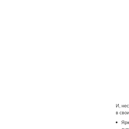
И, не
в сво
Ярк