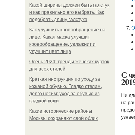
Какой ширины должен быть галстук
и как правильно его выбрать. Как
подобрать длину галстука
О
Как улучшить кровообращение на
лице. Какая маска улучшит
кровообращение, увлажнит и
улучшит цвет лица
Осень 2024: тренды женских курток
для всех стилей
С ч
201
Краткая инструкция по уходу за
кожаной обувью. Гладко стелим,
долго носим: уход за обувью из
Ни дл
гладкой кожи
на ра
предо
Какие исторические районы
узнае
Москвы сохраняют свой облик