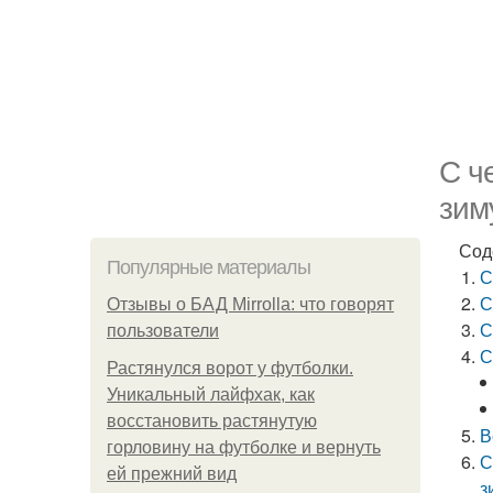
С ч
зим
Сод
Популярные материалы
С
С
Отзывы о БАД Mirrolla: что говорят
С
пользователи
С
Растянулся ворот у футболки.
Уникальный лайфхак, как
восстановить растянутую
В
горловину на футболке и вернуть
С
ей прежний вид
з