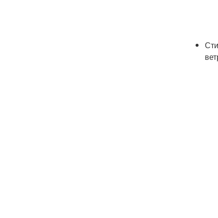
Сти
вет