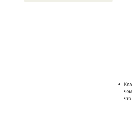
Кла
чем
что