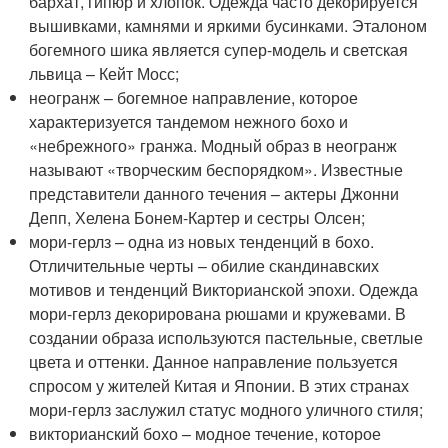
бархат, гипюр и хлопок. Одежда часто декорируется
вышивками, камнями и яркими бусинками. Эталоном
богемного шика является супер-модель и светская
львица – Кейт Мосс;
неогранж – богемное направление, которое
характеризуется тандемом нежного бохо и
«небрежного» гранжа. Модный образ в неогранж
называют «творческим беспорядком». Известные
представители данного течения – актеры Джонни
Депп, Хелена Бонем-Картер и сестры Олсен;
мори-герлз – одна из новых тенденций в бохо.
Отличительные черты – обилие скандинавских
мотивов и тенденций Викторианской эпохи. Одежда
мори-герлз декорирована рюшами и кружевами. В
создании образа используются пастельные, светлые
цвета и оттенки. Данное направление пользуется
спросом у жителей Китая и Японии. В этих странах
мори-герлз заслужил статус модного уличного стиля;
викторианский бохо – модное течение, которое