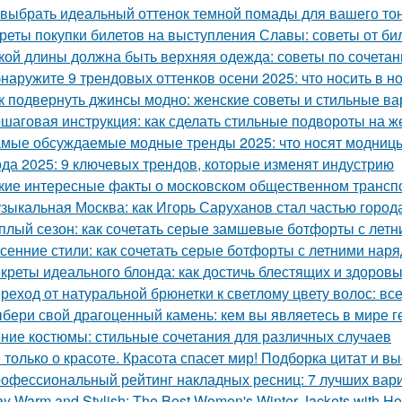
 выбрать идеальный оттенок темной помады для вашего то
реты покупки билетов на выступления Славы: советы от би
кой длины должна быть верхняя одежда: советы по сочета
наружите 9 трендовых оттенков осени 2025: что носить в н
к подвернуть джинсы модно: женские советы и стильные в
шаговая инструкция: как сделать стильные подвороты на ж
мые обсуждаемые модные тренды 2025: что носят модниц
да 2025: 9 ключевых трендов, которые изменят индустрию
кие интересные факты о московском общественном трансп
зыкальная Москва: как Игорь Саруханов стал частью город
плый сезон: как сочетать серые замшевые ботфорты с лет
сенние стили: как сочетать серые ботфорты с летними нар
креты идеального блонда: как достичь блестящих и здоров
реход от натуральной брюнетки к светлому цвету волос: все
бери свой драгоценный камень: кем вы являетесь в мире г
ние костюмы: стильные сочетания для различных случаев
 только о красоте. Красота спасет мир! Подборка цитат и в
офессиональный рейтинг накладных ресниц: 7 лучших вар
ay Warm and Stylish: The Best Women's Winter Jackets with Ho