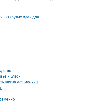
одство
вье и блеск
сть важна для мужчин
ее
временно