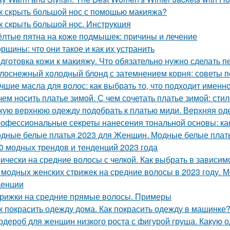
к скрыть большой нос с помощью макияжа?
к скрыть большой нос. Инструкция
лтые пятна на коже подмышек: причины и лечение
рщины: что они такое и как их устранить
дготовка кожи к макияжу. Что обязательно нужно сделать 
лоснежный холодный блонд с затемнением корня: советы п
чшие масла для волос: как выбрать то, что подходит именн
чем носить платье зимой. С чем сочетать платье зимой: сти
кую верхнюю одежду подобрать к платью миди. Верхняя од
офессиональные секреты нанесения тональной основы: как
дные белые платья 2023 для Женщин. Модные белые платья
0 модных трендов и тенденций 2023 года
ически на средние волосы с челкой. Как выбрать в зависи
 модных женских стрижек на средние волосы в 2023 году. 
денции
рижки на средние прямые волосы. Примеры
к покрасить одежду дома. Как покрасить одежду в машинке
рдероб для женщин низкого роста с фигурой груша. Какую 