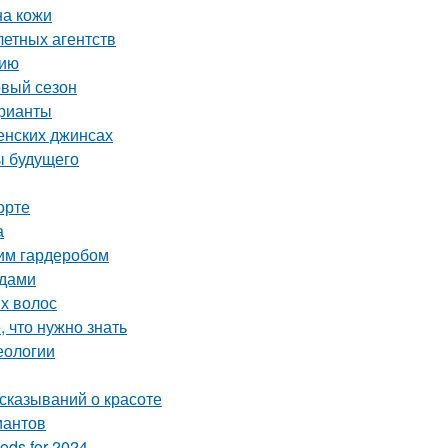
на кожи
летных агентств
нию
овый сезон
арианты
енских джинсах
ы будущего
орте
а
ним гардеробом
ядами
ых волос
, что нужно знать
еологии
ысказываний о красоте
иантов
ods for 2024