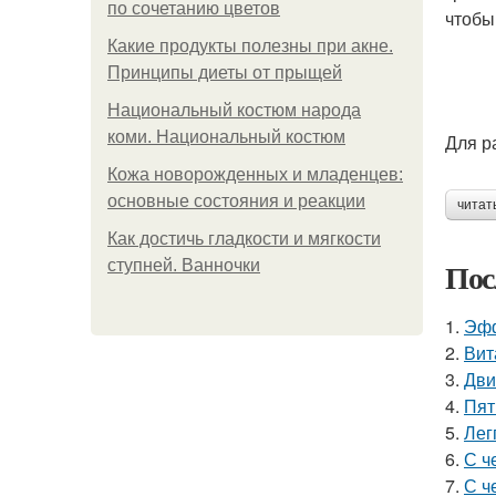
по сочетанию цветов
чтобы
Какие продукты полезны при акне.
Принципы диеты от прыщей
Национальный костюм народа
коми. Национальный костюм
Для р
Кожа новорожденных и младенцев:
основные состояния и реакции
читат
Как достичь гладкости и мягкости
Пос
ступней. Ванночки
1.
Эфф
2.
Вит
3.
Дви
4.
Пят
5.
Лег
6.
С ч
7.
С ч