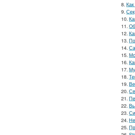
8.
Как
9.
Сек
10.
Ка
11.
Об
12.
Ка
13.
По
14.
Са
15.
Мо
16.
Ка
17.
Му
18.
Те
19.
Ве
20.
Се
21.
Пе
22.
Вы
23.
Си
24.
Не
25.
Пр
26.
St