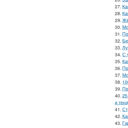
27.
Ка
28.
Ка
29.
Жё
30.
Мо
31.
По
32.
Бе
33.
Лу
34.
С 
35.
Ка
36.
Пр
37.
Мо
38.
10
39.
Пр
40.
25
и тен
41.
Ст
42.
Ка
43.
Га