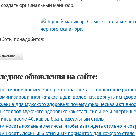
 создать оригинальный маникюр.
аботы понадобится:
ь дальше →
ледние обновления на сайте:
ективное применение ретинола ацетата: пошаговое руков
аминизированная жидкость для волос: как вернуть им здоро
жение для мужского здоровья: почему физическая активно
ь столпов мужского здоровья: как стать сильнее и энергичн
гинсы после 40: как выбрать идеальный стиль
ем носить кожаные легинсы, чтобы выглядеть стильно и со
ем носить лосины: 5 стильных вариантов для каждого стиля