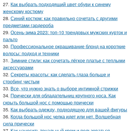
27.
Как выбрать подходящий цвет обуви к синему
женскому костюму
28.
Синий костюм: как правильно сочетать с другими
предметами гардероба
29.
Осень-зима 2023: топ-10 трендовых мужских курток и
пальто
30.
Профессиональное окрашивание блонд на короткие
волосы: подход и техники
31.
Зимние стили: как сочетать лёгкое платье с теплыми
аксессуарами
32.
Секреты красоты: как сделать глаза больше и
стробинг чистым
33.
Все, что нужно знать о выборе интимной стрижки
34.
Прически для обладательниц крупного носа. Как
скрыть большой нос с помощью прически
35.
Как выбрать одежду, подходящую для вашей фигуры
36.
Когда большой нос челка идет или нет. Волшебная
сила прически
37.
Как наносить тональный крем и пользоваться