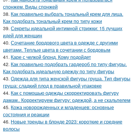
спонжем. Виды спонжей
38.
Как правильно выбрать тональный крем для лица.
Как подобрать тональный крем по типу кожи
39.
Секреты идеальной интимной стрижки: 15 лучших
идей для женщин
40.
Сочетание бордового цвета в одежде с другими
цветами. Теплые цвета в сочетании с бордовым
41.
Каре с челкой блонд. Кому подойдет
42.
Как правильно подобрать гардероб по типу фигуры.
Как подобрать идеальную одежду по типу фигуры
43.
Одежда для типа женской фигуры груша. Тип фигуры
груша: сладкий плод в правильной упаковке
44.
Как с помощью одежды скорректировать фигуру
дамам.. Корректируем фигуру: одеждой, а не скальпелем
45.
Кожа новорожденных и младенцев: основные
состояния и реакции
46.
Новые тренды в блонде 2023: короткие и средние
волосы