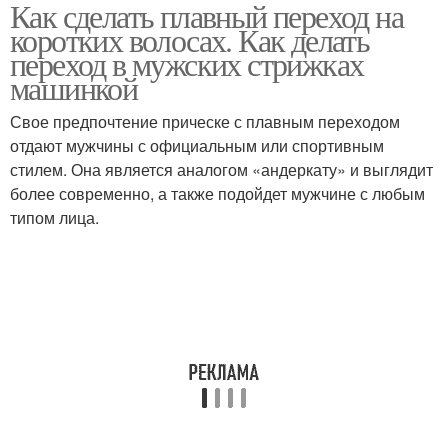
Как сделать плавный переход на
Переход с нуля
Дымчатый переход
коротких волосах. Как делать
переход в мужских стрижках
машинкой
Свое предпочтение прическе с плавным переходом
Резкий переход
Бархатный переход
отдают мужчины с официальным или спортивным
стилем. Она является аналогом «андеркату» и выглядит
более современно, а также подойдет мужчине с любым
типом лица.
Переход в мужской
Переход на висках
стрижке
Простая стрижка
Стрижка под машинку