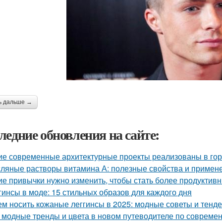
ь дальше →
ледние обновления на сайте:
ие современные архитектурные проекты реализованы в го
ляные растворы витамина А: полезные свойства и примен
ие привычки нужно изменить, чтобы стать более продуктив
гинсы в моде: 15 стильных образов для каждого дня
ем носить кожаные леггинсы в 2025: модные советы и тенд
 модные тренды и цвета в новом путеводителе по совреме