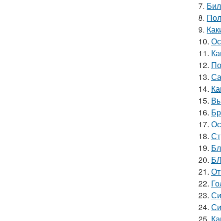
7.
Бил
8.
Пол
9.
Как
10.
Ос
11.
Ка
12.
По
13.
Са
14.
Ка
15.
Вы
16.
Бр
17.
Ос
18.
Ст
19.
Бл
20.
БЛ
21.
От
22.
Го
23.
Си
24.
Си
25.
Ка