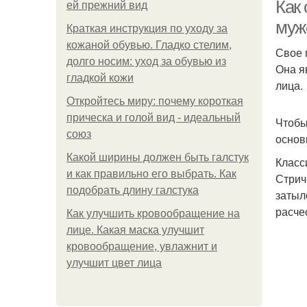
Как 
ей прежний вид
муж
Краткая инструкция по уходу за
кожаной обувью. Гладко стелим,
Свое 
долго носим: уход за обувью из
Она я
гладкой кожи
лица.
Откройтесь миру: почему короткая
прическа и голой вид - идеальный
Чтобы
союз
основ
Какой ширины должен быть галстук
Класс
и как правильно его выбрать. Как
Стрич
подобрать длину галстука
затыл
расче
Как улучшить кровообращение на
лице. Какая маска улучшит
кровообращение, увлажнит и
улучшит цвет лица