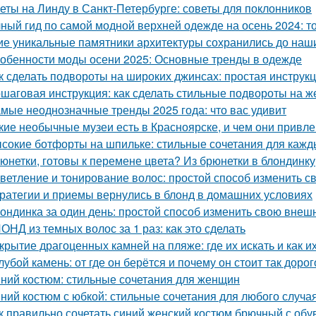
еты на Линду в Санкт-Петербурге: советы для поклонников
ный гид по самой модной верхней одежде на осень 2024: т
ие уникальные памятники архитектуры сохранились до наш
обенности моды осени 2025: Основные тренды в одежде
к сделать подвороты на широких джинсах: простая инструк
шаговая инструкция: как сделать стильные подвороты на ж
мые неоднозначные тренды 2025 года: что вас удивит
кие необычные музеи есть в Красноярске, и чем они привл
сокие ботфорты на шпильке: стильные сочетания для кажд
юнетки, готовы к перемене цвета? Из брюнетки в блондинку
ветление и тонирование волос: простой способ изменить с
ратегии и приемы вернулись в блонд в домашних условиях
ондинка за один день: простой способ изменить свою внеш
ОНД из темных волос за 1 раз: как это сделать
крытие драгоценных камней на пляже: где их искать и как и
лубой камень: от где он берётся и почему он стоит так дорог
ний костюм: стильные сочетания для женщин
ний костюм с юбкой: стильные сочетания для любого случа
к правильно сочетать синий женский костюм брючный с обу