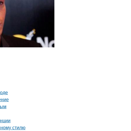
роде
ение
ным
енции
нному стилю