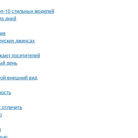
оп-10 стильных моделей
их дней
ция
енских джинсах
екают посетителей
ый день
вой внешний вид
ность
х отличить
о
я
вью