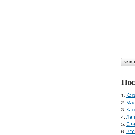
читат
Пос
1.
Как
2.
Мас
3.
Как
4.
Лег
5.
С ч
6.
Все