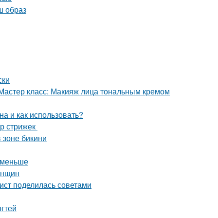
ш образ
ски
 Мастер класс: Макияж лица тональным кремом
на и как использовать?
ор стрижек
 зоне бикини
с меньше
енщин
лист поделилась советами
огтей