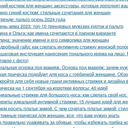
ний костюм для женщин: аксессуары, которые дополнят ва
мно синий костюм: стильные сочетания для женщин
тренде: пальто осень 2024 года
ень-зима 2023: топ-10 трендовых мужских курток и пальто
ина и Ольга: как имена сочетаются в парном варианте
лина: значение имени и его символика для женщин
дробный гайд: как сделать интимную стрижку женской поло
шаговая инструкция нанесения тонального крема на лицо.
говое с фото)
нальная основа под макияж. Основа под макияж: зачем нуж
кая прическа подойдет для носа с горбинкой женщине. Обз
кройте для себя новые грани интимных стрижек и дизайна в
ическа на 1 сентября на короткие волосы: 40 идей
ниальные стрижки для большого носа: как сделать свой но
креты идеальной интимной стрижки: 15 лучших идей для ж
чем носить платье зимой. С чем сочетать платье зимой: сти
тимные прически для женщин: все, что вам нужно знать
к правильно ухаживать за обувью, чтобы избежать грибка н