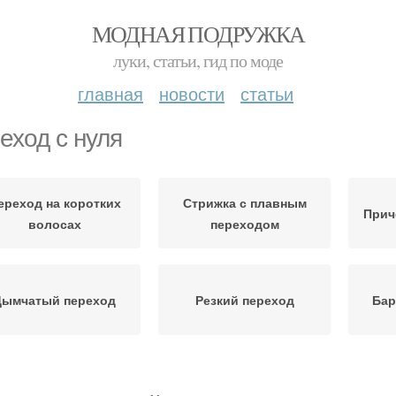
МОДНАЯ ПОДРУЖКА
луки, статьи, гид по моде
главная
новости
статьи
еход с нуля
ереход на коротких
Стрижка с плавным
Прич
волосах
переходом
Дымчатый переход
Резкий переход
Бар
Переход в мужской