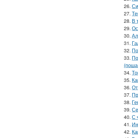
26.
Си
27.
Те
28.
В 
29.
Ос
30.
Ал
31.
Га
32.
По
33.
По
(поша
34.
То
35.
Ка
36.
От
37.
Пр
38.
Ге
39.
Се
40.
С 
41.
Ин
42.
Ка