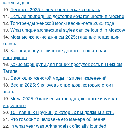
каждый день
10.
Легинсы 2025: с чем носить и как сочетать
11.
Есть ли природные достопримечательности в Москве
12.
Топ-тренды женской моды весны-лета 2025 года
13.
What unique architectural styles can be found in Moscow
14.
Модные женские джинсы 2025: главные тенденции
сезона
15.
Как подвернуть широкие джинсы: пошаговая
инструкция
16.
Какие маршруты для пеших прогулок есть в Нижнем
Тагиле
17.
Эволюция женской моды: 120 лет изменений
18.
Весна 2025: 9 ключевых трендов, которые стоит
знать
19.
Мода 2025: 9 ключевых трендов, которые изменят
индустрию
20.
10 Главных Пружин, о которых вы должны знать
21.
Что говорит о человеке его манера общения
22.
In what year was Arkhangelsk officially founded