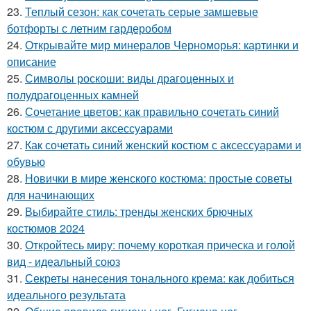
23.
Теплый сезон: как сочетать серые замшевые
ботфорты с летним гардеробом
24.
Открывайте мир минералов Черноморья: картинки и
описание
25.
Символы роскоши: виды драгоценных и
полудрагоценных камней
26.
Сочетание цветов: как правильно сочетать синий
костюм с другими аксессуарами
27.
Как сочетать синий женский костюм с аксессуарами и
обувью
28.
Новички в мире женского костюма: простые советы
для начинающих
29.
Выбирайте стиль: тренды женских брючных
костюмов 2024
30.
Откройтесь миру: почему короткая прическа и голой
вид - идеальный союз
31.
Секреты нанесения тонального крема: как добиться
идеального результата