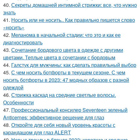
40.
Секреты домашней интимной стрижки: все, что нужно
знать
41.
Носить или не носить.. Как правильно пишется слово
«носить»
42.
Меланома в начальной стадии: что это и как ее
диагностировать
43.
Сочетание бордового цвета в одежде с другими
цветами. Теплые цвета в сочетании с бордовым
44.
Галстук для мужчины: как сделать правильный выбор
45.
С чем носить ботфорты в текущем сезоне. С чем
носить ботфорты в 2023: 47 модных образов с разной
одеждой
46.
Стрижка каскад на средние светлые волосы.
Особенности
47.
Профессиональный консилер Seventeen зеленый
Anticernes: эффективное решение для глаз
48.
Откройте для себя новый уровень красоты с
карандашом для глаз ALERT
49.
Новые тренды в блонде 2023: короткие и средние