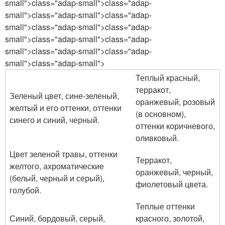
small">class="adap-small">class="adap-
small">class="adap-small">class="adap-
small">class="adap-small">class="adap-
small">class="adap-small">class="adap-
small">class="adap-small">class="adap-
small">class="adap-small">
Теплый красный,
терракот,
Зеленый цвет, сине-зеленый,
оранжевый, розовый
желтый и его оттенки, оттенки
(в основном),
синего и синий, черный.
оттенки коричневого,
оливковый.
Цвет зеленой травы, оттенки
Терракот,
желтого, ахроматические
оранжевый, черный,
(белый, черный и серый),
фиолетовый цвета.
голубой.
Теплые оттенки
Синий, бордовый, серый,
красного, золотой,