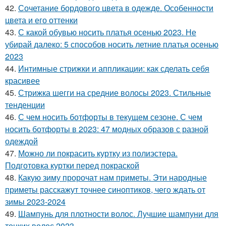
42.
Сочетание бордового цвета в одежде. Особенности
цвета и его оттенки
43.
С какой обувью носить платья осенью 2023. Не
убирай далеко: 5 способов носить летние платья осенью
2023
44.
Интимные стрижки и аппликации: как сделать себя
красивее
45.
Стрижка шегги на средние волосы 2023. Стильные
тенденции
46.
С чем носить ботфорты в текущем сезоне. С чем
носить ботфорты в 2023: 47 модных образов с разной
одеждой
47.
Можно ли покрасить куртку из полиэстера.
Подготовка куртки перед покраской
48.
Какую зиму пророчат нам приметы. Эти народные
приметы расскажут точнее синоптиков, чего ждать от
зимы 2023-2024
49.
Шампунь для плотности волос. Лучшие шампуни для
тонких волос 2023