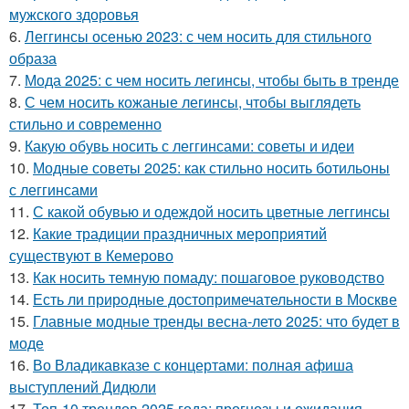
мужского здоровья
6.
Леггинсы осенью 2023: с чем носить для стильного
образа
7.
Мода 2025: с чем носить легинсы, чтобы быть в тренде
8.
С чем носить кожаные легинсы, чтобы выглядеть
стильно и современно
9.
Какую обувь носить с леггинсами: советы и идеи
10.
Модные советы 2025: как стильно носить ботильоны
с леггинсами
11.
С какой обувью и одеждой носить цветные леггинсы
12.
Какие традиции праздничных мероприятий
существуют в Кемерово
13.
Как носить темную помаду: пошаговое руководство
14.
Есть ли природные достопримечательности в Москве
15.
Главные модные тренды весна-лето 2025: что будет в
моде
16.
Во Владикавказе с концертами: полная афиша
выступлений Дидюли
17.
Топ-10 трендов 2025 года: прогнозы и ожидания