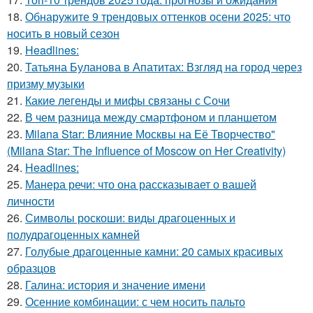
18.
Обнаружите 9 трендовых оттенков осени 2025: что
носить в новый сезон
19.
Headlines:
20.
Татьяна Буланова в Апатитах: Взгляд на город через
призму музыки
21.
Какие легенды и мифы связаны с Сочи
22.
В чем разница между смартфоном и планшетом
23.
Milana Star: Влияние Москвы на Её Творчество"
(Milana Star: The Influence of Moscow on Her Creativity)
24.
Headlines:
25.
Манера речи: что она рассказывает о вашей
личности
26.
Символы роскоши: виды драгоценных и
полудрагоценных камней
27.
Голубые драгоценные камни: 20 самых красивых
образцов
28.
Галина: история и значение имени
29.
Осенние комбинации: с чем носить пальто