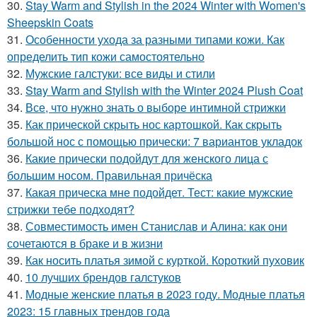
30.
Stay Warm and Stylish in the 2024 Winter with Women's
Sheepskin Coats
31.
Особенности ухода за разными типами кожи. Как
определить тип кожи самостоятельно
32.
Мужские галстуки: все виды и стили
33.
Stay Warm and Stylish with the Winter 2024 Plush Coat
34.
Все, что нужно знать о выборе интимной стрижки
35.
Как прической скрыть нос картошкой. Как скрыть
большой нос с помощью прически: 7 вариантов укладок
36.
Какие прически подойдут для женского лица с
большим носом. Правильная причёска
37.
Какая прическа мне подойдет. Тест: какие мужские
стрижки тебе подходят?
38.
Совместимость имен Станислав и Алина: как они
сочетаются в браке и в жизни
39.
Как носить платья зимой с курткой. Короткий пуховик
40.
10 лучших брендов галстуков
41.
Модные женские платья в 2023 году. Модные платья
2023: 15 главных трендов года