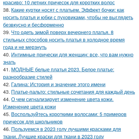
красиво: 10 летних причесок для коротких волос
38.
Какие куртки носят с платьем. Эффект бочки: как
носить платья и юбки с пуховиками, чтобы не выглядеть
безвкусно и бесформенно
39.
Что одеть зимой поверх вечернего платья. 8
стильных способов носить платья в холодное время
года и не мерзнуть
40.
Интимные прически для женщин: все, что вам нужно
знать
41.
МОДНЫЕ белые платья 2023. Белое платье:
разнообразие стилей
42.
Галина: История и значение этого имени
43.
Платье-пальто: стильные сочетания для каждый день
44.
О чем сигнализирует изменение цвета кожи.
Изменение цвета кожи
45.
Воспользуйтесь короткими волосами: 5 примеров
причесок для школьников
46.
Пользуемся в 2023 голу лучшими красками для
ткани. Лучшие краски для ткани в 2023 году