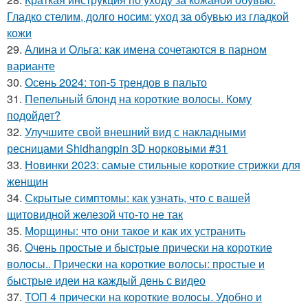
Гладко стелим, долго носим: уход за обувью из гладкой
кожи
29.
Алина и Ольга: как имена сочетаются в парном
варианте
30.
Осень 2024: топ-5 трендов в пальто
31.
Пепельный блонд на короткие волосы. Кому
подойдет?
32.
Улучшите свой внешний вид с накладными
ресницами Shidhangpin 3D норковыми #31
33.
Новинки 2023: самые стильные короткие стрижки для
женщин
34.
Скрытые симптомы: как узнать, что с вашей
щитовидной железой что-то не так
35.
Морщины: что они такое и как их устранить
36.
Очень простые и быстрые прически на короткие
волосы.. Прически на короткие волосы: простые и
быстрые идеи на каждый день с видео
37.
ТОП 4 прически на короткие волосы. Удобно и