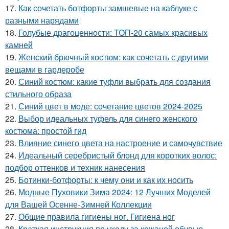
17.
Как сочетать ботфорты замшевые на каблуке с
разными нарядами
18.
Голубые драгоценности: ТОП-20 самых красивых
камней
19.
Женский брючный костюм: как сочетать с другими
вещами в гардеробе
20.
Синий костюм: какие туфли выбрать для создания
стильного образа
21.
Синий цвет в моде: сочетание цветов 2024-2025
22.
Выбор идеальных туфель для синего женского
костюма: простой гид
23.
Влияние синего цвета на настроение и самочувствие
24.
Идеальный серебристый блонд для коротких волос:
подбор оттенков и техник нанесения
25.
Ботинки-ботфорты: к чему они и как их носить
26.
Модные Пуховики Зима 2024: 12 Лучших Моделей
для Вашей Осенне-Зимней Коллекции
27.
Общие правила гигиены ног. Гигиена ног
28.
Краткая инструкция по уходу за кожаной обувью.