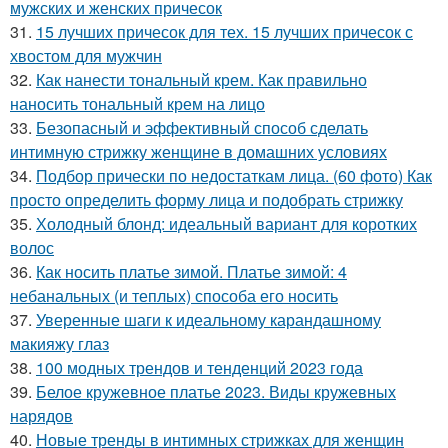
мужских и женских причесок
31.
15 лучших причесок для тех. 15 лучших причесок с
хвостом для мужчин
32.
Как нанести тональный крем. Как правильно
наносить тональный крем на лицо
33.
Безопасный и эффективный способ сделать
интимную стрижку женщине в домашних условиях
34.
Подбор прически по недостаткам лица. (60 фото) Как
просто определить форму лица и подобрать стрижку
35.
Холодный блонд: идеальный вариант для коротких
волос
36.
Как носить платье зимой. Платье зимой: 4
небанальных (и теплых) способа его носить
37.
Уверенные шаги к идеальному карандашному
макияжу глаз
38.
100 модных трендов и тенденций 2023 года
39.
Белое кружевное платье 2023. Виды кружевных
нарядов
40.
Новые тренды в интимных стрижках для женщин