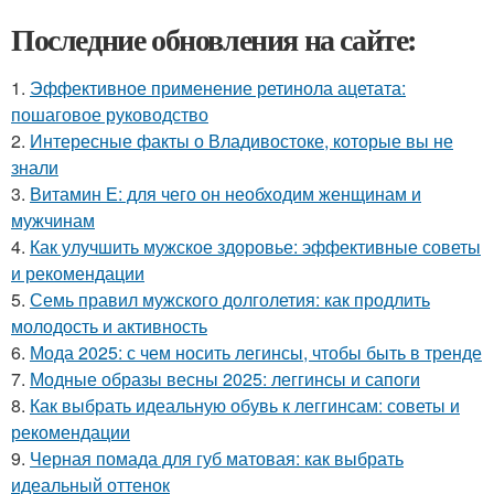
Последние обновления на сайте:
1.
Эффективное применение ретинола ацетата:
пошаговое руководство
2.
Интересные факты о Владивостоке, которые вы не
знали
3.
Витамин Е: для чего он необходим женщинам и
мужчинам
4.
Как улучшить мужское здоровье: эффективные советы
и рекомендации
5.
Семь правил мужского долголетия: как продлить
молодость и активность
6.
Мода 2025: с чем носить легинсы, чтобы быть в тренде
7.
Модные образы весны 2025: леггинсы и сапоги
8.
Как выбрать идеальную обувь к леггинсам: советы и
рекомендации
9.
Черная помада для губ матовая: как выбрать
идеальный оттенок