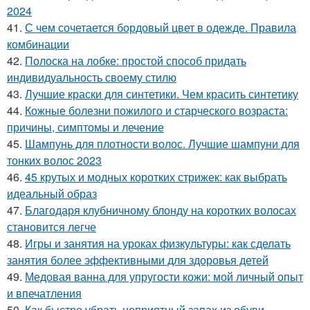
2024
41.
С чем сочетается бордовый цвет в одежде. Правила
комбинации
42.
Полоска на лобке: простой способ придать
индивидуальность своему стилю
43.
Лучшие краски для синтетики. Чем красить синтетику
44.
Кожные болезни пожилого и старческого возраста:
причины, симптомы и лечение
45.
Шампунь для плотности волос. Лучшие шампуни для
тонких волос 2023
46.
45 крутых и модных коротких стрижек: как выбрать
идеальный образ
47.
Благодаря клубничному блонду на коротких волосах
становится легче
48.
Игры и занятия на уроках физкультуры: как сделать
занятия более эффективными для здоровья детей
49.
Медовая ванна для упругости кожи: мой личный опыт
и впечатления
50.
Как быстро убрать неприятный запах из обуви.