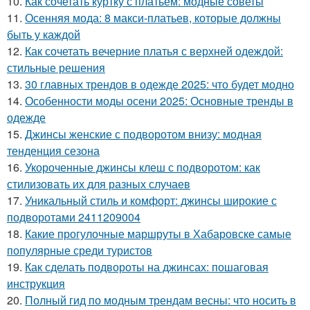
10.
Как сочетать куртку с платьем: модные советы
11.
Осенняя мода: 8 макси-платьев, которые должны
быть у каждой
12.
Как сочетать вечерние платья с верхней одеждой:
стильные решения
13.
30 главных трендов в одежде 2025: что будет модно
14.
Особенности моды осени 2025: Основные тренды в
одежде
15.
Джинсы женские с подворотом внизу: модная
тенденция сезона
16.
Укороченные джинсы клеш с подворотом: как
стилизовать их для разных случаев
17.
Уникальный стиль и комфорт: джинсы широкие с
подворотами 2411209004
18.
Какие прогулочные маршруты в Хабаровске самые
популярные среди туристов
19.
Как сделать подвороты на джинсах: пошаговая
инструкция
20.
Полный гид по модным трендам весны: что носить в