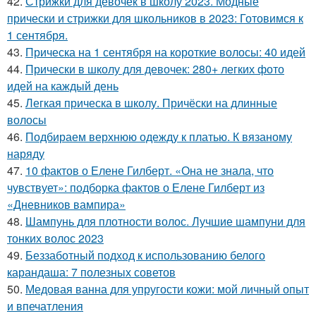
42.
Стрижки для девочек в школу 2023. Модные
прически и стрижки для школьников в 2023: Готовимся к
1 сентября.
43.
Прическа на 1 сентября на короткие волосы: 40 идей
44.
Прически в школу для девочек: 280+ легких фото
идей на каждый день
45.
Легкая прическа в школу. Причёски на длинные
волосы
46.
Подбираем верхнюю одежду к платью. К вязаному
наряду
47.
10 фактов о Елене Гилберт. «Она не знала, что
чувствует»: подборка фактов о Елене Гилберт из
«Дневников вампира»
48.
Шампунь для плотности волос. Лучшие шампуни для
тонких волос 2023
49.
Беззаботный подход к использованию белого
карандаша: 7 полезных советов
50.
Медовая ванна для упругости кожи: мой личный опыт
и впечатления