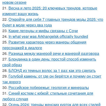
новом сезоне
21.
Весна и лето 2025: 20 ключевых трендов, которые
изменят вашу жизнь
22.
Откройте для себя 7 главных трендов моды 2025: что
будет в моде через два года
23.
Какие легенды и мифы связаны с Сочи
24.
In what year was Arkhangelsk officially founded
25.
Развитие характера через манеры общения
персонажей в диалоге
26.
Разница между манерой речи и манерой разговора
27.
Блондинка в один день: простой способ изменить
свой образ
28.
БЛОНД из темных волос за 1 раз: как это сделать
29.
Голубой камень: от где он берётся и почему он стоит
так дорого
30.
Российское побережье: геология и минералы
31.
Синий костюм с юбкой: стильные сочетания для
любого случая
32.
Осень 2024: тренды женских курток для всех стилей