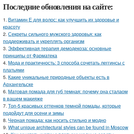
Последние обновления на сайте:
1.
Витамин Е для волос: как улучшить их здоровье и
красоту
2.
Секреты сильного мужского здоровья: как
поддерживать и укреплять организм
3.
Эффективная терапия демодекоза: основные
принципы от Фарматека
4.
Мода и практичность: 3 способа сочетать леггинсы с
платьями
5.
Какие уникальные природные объекты есть в
Архангельске
6.
Матовая помада для губ темная: почему она сталаом
в вашем макияже
7.
Топ-5 красивых оттенков темной помады, которые
подойдут для осени и зимы
8.
Черная помада: как носить стильно и модно
9.
What unique architectural styles can be found in Moscow