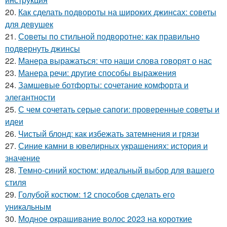
20.
Как сделать подвороты на широких джинсах: советы
для девушек
21.
Советы по стильной подворотне: как правильно
подвернуть джинсы
22.
Манера выражаться: что наши слова говорят о нас
23.
Манера речи: другие способы выражения
24.
Замшевые ботфорты: сочетание комфорта и
элегантности
25.
С чем сочетать серые сапоги: проверенные советы и
идеи
26.
Чистый блонд: как избежать затемнения и грязи
27.
Синие камни в ювелирных украшениях: история и
значение
28.
Темно-синий костюм: идеальный выбор для вашего
стиля
29.
Голубой костюм: 12 способов сделать его
уникальным
30.
Модное окрашивание волос 2023 на короткие