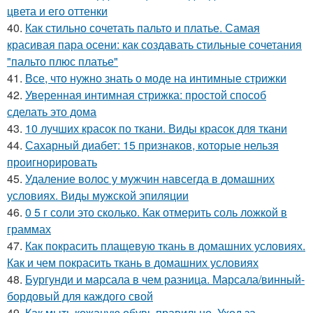
цвета и его оттенки
40.
Как стильно сочетать пальто и платье. Самая
красивая пара осени: как создавать стильные сочетания
"пальто плюс платье"
41.
Все, что нужно знать о моде на интимные стрижки
42.
Уверенная интимная стрижка: простой способ
сделать это дома
43.
10 лучших красок по ткани. Виды красок для ткани
44.
Сахарный диабет: 15 признаков, которые нельзя
проигнорировать
45.
Удаление волос у мужчин навсегда в домашних
условиях. Виды мужской эпиляции
46.
0 5 г соли это сколько. Как отмерить соль ложкой в
граммах
47.
Как покрасить плащевую ткань в домашних условиях.
Как и чем покрасить ткань в домашних условиях
48.
Бургунди и марсала в чем разница. Марсала/винный-
бордовый для каждого свой
49.
Как мыть кожаную обувь правильно. Уход за