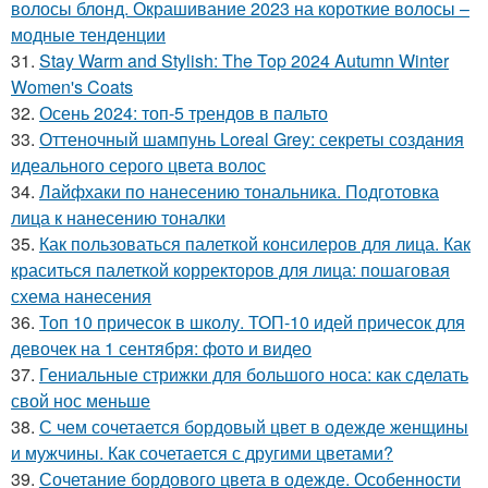
волосы блонд. Окрашивание 2023 на короткие волосы –
модные тенденции
31.
Stay Warm and Stylish: The Top 2024 Autumn Winter
Women's Coats
32.
Осень 2024: топ-5 трендов в пальто
33.
Оттеночный шампунь Loreal Grey: секреты создания
идеального серого цвета волос
34.
Лайфхаки по нанесению тональника. Подготовка
лица к нанесению тоналки
35.
Как пользоваться палеткой консилеров для лица. Как
краситься палеткой корректоров для лица: пошаговая
схема нанесения
36.
Топ 10 причесок в школу. ТОП-10 идей причесок для
девочек на 1 сентября: фото и видео
37.
Гениальные стрижки для большого носа: как сделать
свой нос меньше
38.
С чем сочетается бордовый цвет в одежде женщины
и мужчины. Как сочетается с другими цветами?
39.
Сочетание бордового цвета в одежде. Особенности