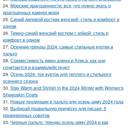
24.
Морские драгоценности: все, что нужно знать о
драгоценных камнях моря
25.
Синий деловой костюм женский: стиль и комфорт в
одном
26.
Темно-синий женский костюм с юбкой: стиль и
комфорт в одном
27.
Осенние тренды 2024: самые стильные куртки и
пальто
28.
Совместимость имен алина и Алиса: как они
сочетаются и взаимодействуют
29.
Осень 2024: топ курток для теплого и стильного
осеннего сезона
30.
Stay Warm and Stylish in the 2024 Winter with Women's
Sheepskin Coats
31.
Новые тенденции в пальто для осень-зиму 2024 года
32.
Выбирай правильную причёску для письки: 5
проверенных советов
33.
Черные пальто: тренды осень-зиму 2024 и как