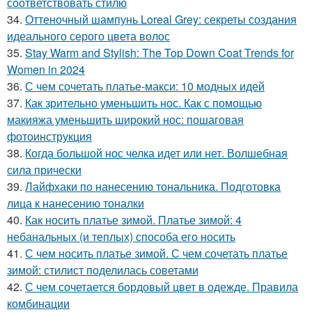
соответствовать стилю
34.
Оттеночный шампунь Loreal Grey: секреты создания
идеального серого цвета волос
35.
Stay Warm and Stylish: The Top Down Coat Trends for
Women in 2024
36.
С чем сочетать платье-макси: 10 модных идей
37.
Как зрительно уменьшить нос. Как с помощью
макияжа уменьшить широкий нос: пошаговая
фотоинструкция
38.
Когда большой нос челка идет или нет. Волшебная
сила прически
39.
Лайфхаки по нанесению тональника. Подготовка
лица к нанесению тоналки
40.
Как носить платье зимой. Платье зимой: 4
небанальных (и теплых) способа его носить
41.
С чем носить платье зимой. С чем сочетать платье
зимой: стилист поделилась советами
42.
С чем сочетается бордовый цвет в одежде. Правила
комбинации