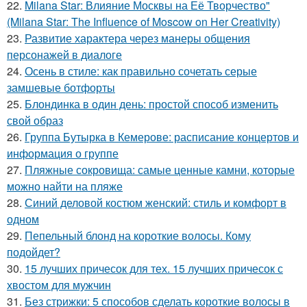
22.
Milana Star: Влияние Москвы на Её Творчество"
(Milana Star: The Influence of Moscow on Her Creativity)
23.
Развитие характера через манеры общения
персонажей в диалоге
24.
Осень в стиле: как правильно сочетать серые
замшевые ботфорты
25.
Блондинка в один день: простой способ изменить
свой образ
26.
Группа Бутырка в Кемерове: расписание концертов и
информация о группе
27.
Пляжные сокровища: самые ценные камни, которые
можно найти на пляже
28.
Синий деловой костюм женский: стиль и комфорт в
одном
29.
Пепельный блонд на короткие волосы. Кому
подойдет?
30.
15 лучших причесок для тех. 15 лучших причесок с
хвостом для мужчин
31.
Без стрижки: 5 способов сделать короткие волосы в