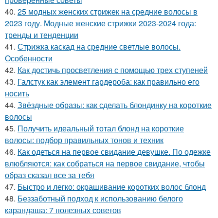
40.
25 модных женских стрижек на средние волосы в
2023 году. Модные женские стрижки 2023-2024 года:
тренды и тенденции
41.
Стрижка каскад на средние светлые волосы.
Особенности
42.
Как достичь просветления с помощью трех ступеней
43.
Галстук как элемент гардероба: как правильно его
носить
44.
Звёздные образы: как сделать блондинку на короткие
волосы
45.
Получить идеальный тотал блонд на короткие
волосы: подбор правильных тонов и техник
46.
Как одеться на первое свидание девушке. По одежке
влюбляются: как собраться на первое свидание, чтобы
образ сказал все за тебя
47.
Быстро и легко: окрашивание коротких волос блонд
48.
Беззаботный подход к использованию белого
карандаша: 7 полезных советов