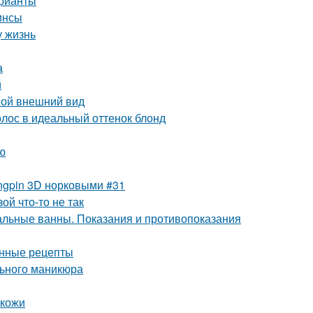
арианты
инсы
у жизнь
а
й
вой внешний вид
лос в идеальный оттенок блонд
ю
ngpin 3D норковыми #31
ой что-то не так
льные ванны. Показания и противопоказания
енные рецепты
льного маникюра
 кожи