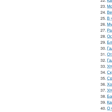
22.
Ка
23.
Мо
24.
Ве
25.
В 
26.
Му
27.
Ра
28.
Ос
29.
Бл
30.
Га
31.
От
32.
Га
33.
Ул
34.
Ск
35.
Ср
36.
Хо
37.
Ул
38.
Ба
39.
Ка
40.
О 