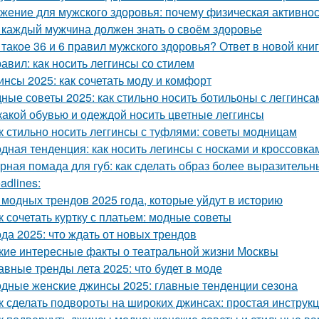
жение для мужского здоровья: почему физическая активно
 каждый мужчина должен знать о своём здоровье
 такое 36 и 6 правил мужского здоровья? Ответ в новой кни
равил: как носить леггинсы со стилем
инсы 2025: как сочетать моду и комфорт
ные советы 2025: как стильно носить ботильоны с леггинса
какой обувью и одеждой носить цветные леггинсы
к стильно носить леггинсы с туфлями: советы модницам
дная тенденция: как носить легинсы с носками и кроссовка
рная помада для губ: как сделать образ более выразитель
adlines:
 модных трендов 2025 года, которые уйдут в историю
к сочетать куртку с платьем: модные советы
да 2025: что ждать от новых трендов
кие интересные факты о театральной жизни Москвы
авные тренды лета 2025: что будет в моде
дные женские джинсы 2025: главные тенденции сезона
к сделать подвороты на широких джинсах: простая инструк