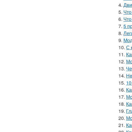
4.
Дви
5.
Что
6.
Что
7.
5 п
8.
Лег
9.
Мод
10.
С 
11.
Ка
12.
Мо
13.
Че
14.
He
15.
10
16.
Ка
17.
Мо
18.
Ка
19.
Гл
20.
Мо
21.
Ка