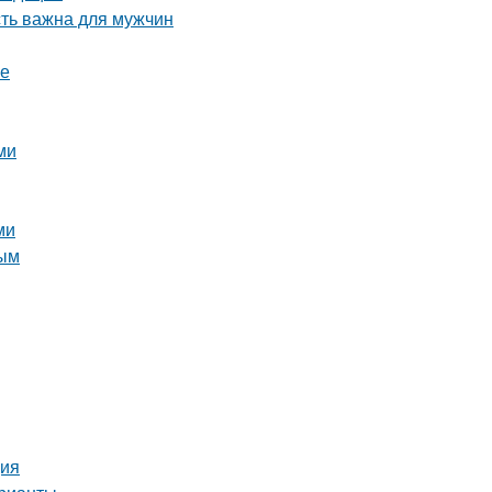
сть важна для мужчин
ге
ми
ми
ным
ция