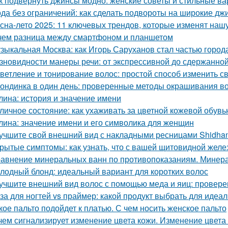
к подвернуть джинсы модно: женские советы и стильные в
да без ограничений: как сделать подвороты на широкие дж
сна-лето 2025: 11 ключевых трендов, которые изменят наш
чем разница между смартфоном и планшетом
зыкальная Москва: как Игорь Саруханов стал частью город
зновидности манеры речи: от экспрессивной до сдержанно
ветление и тонирование волос: простой способ изменить с
ондинка в один день: проверенные методы окрашивания во
лина: история и значение имени
личное состояние: как ухаживать за цветной кожевой обувь
лина: значение имени и его символика для женщин
учшите свой внешний вид с накладными ресницами Shidha
рытые симптомы: как узнать, что с вашей щитовидной желез
авнение минеральных ванн по противопоказаниям. Минера
лодный блонд: идеальный вариант для коротких волос
учшите внешний вид волос с помощью меда и яиц: провер
за для ногтей vs праймер: какой продукт выбрать для идеа
кое пальто подойдет к платью. С чем носить женское пальто
чем сигнализирует изменение цвета кожи. Изменение цвета