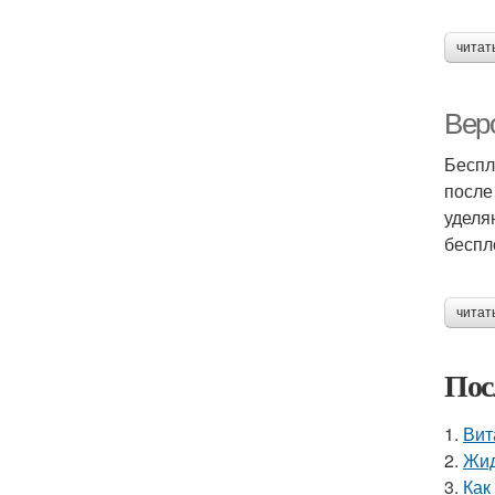
читат
Вер
Беспл
после
уделя
беспл
читат
Пос
1.
Вит
2.
Жид
3.
Как