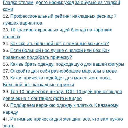
Гладко стелим, долго носим: уход за обувью из гладкой
кожи
32.
Профессиональный рейтинг накладных ресниц: 7
лучших вариантов
33.
10 красивых красивых идей блонда на коротких
волосах
34.
Как скрыть большой нос с помощью макияжа?
35.
Если большой нос лучше с челкой или без. Как
правильно подобрать прическу?
36.
Как выбрать одежду, подходящую для вашей фигуры
37.
Откройте для себя разнообразие марсалы в моде
38.
Какая прическа подойдет для маленького носа.
Большой нос: каскадные стрижки
39.
Топ 10 причесок в школу. ТОП-10 идей причесок для
девочек на 1 сентября: фото и видео
40.
Подбираем верхнюю одежду к платью. К вязаному
наряду
41.
Интимные прически для женщин: все, что вам нужно
знать