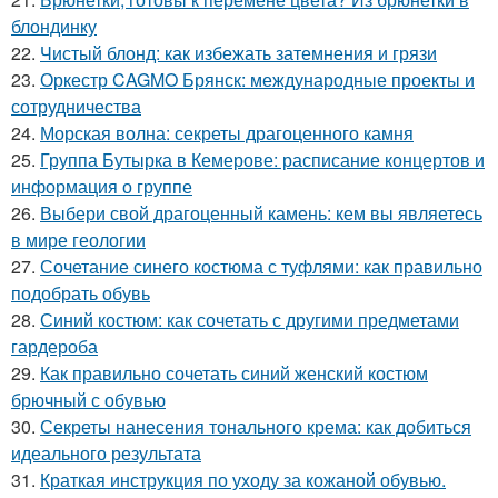
блондинку
22.
Чистый блонд: как избежать затемнения и грязи
23.
Оркестр CAGMO Брянск: международные проекты и
сотрудничества
24.
Морская волна: секреты драгоценного камня
25.
Группа Бутырка в Кемерове: расписание концертов и
информация о группе
26.
Выбери свой драгоценный камень: кем вы являетесь
в мире геологии
27.
Сочетание синего костюма с туфлями: как правильно
подобрать обувь
28.
Синий костюм: как сочетать с другими предметами
гардероба
29.
Как правильно сочетать синий женский костюм
брючный с обувью
30.
Секреты нанесения тонального крема: как добиться
идеального результата
31.
Краткая инструкция по уходу за кожаной обувью.