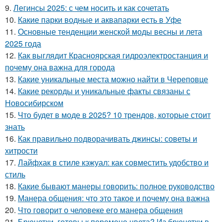
9.
Легинсы 2025: с чем носить и как сочетать
10.
Какие парки водные и аквапарки есть в Уфе
11.
Основные тенденции женской моды весны и лета
2025 года
12.
Как выглядит Красноярская гидроэлектростанция и
почему она важна для города
13.
Какие уникальные места можно найти в Череповце
14.
Какие рекорды и уникальные факты связаны с
Новосибирском
15.
Что будет в моде в 2025? 10 трендов, которые стоит
знать
16.
Как правильно подворачивать джинсы: советы и
хитрости
17.
Лайфхак в стиле кэжуал: как совместить удобство и
стиль
18.
Какие бывают манеры говорить: полное руководство
19.
Манера общения: что это такое и почему она важна
20.
Что говорит о человеке его манера общения
21.
Брюнетки, готовы к перемене цвета? Из брюнетки в