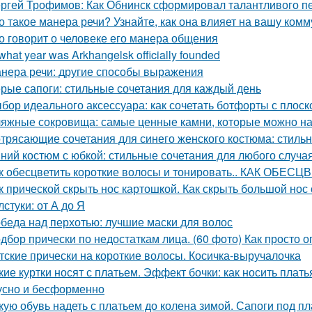
ргей Трофимов: Как Обнинск сформировал талантливого п
о такое манера речи? Узнайте, как она влияет на вашу ком
о говорит о человеке его манера общения
 what year was Arkhangelsk officially founded
нера речи: другие способы выражения
рые сапоги: стильные сочетания для каждый день
бор идеального аксессуара: как сочетать ботфорты с плос
яжные сокровища: самые ценные камни, которые можно на
трясающие сочетания для синего женского костюма: стиль
ний костюм с юбкой: стильные сочетания для любого случа
к обесцветить короткие волосы и тонировать.. КАК ОБ
к прической скрыть нос картошкой. Как скрыть большой нос
лстуки: от А до Я
беда над перхотью: лучшие маски для волос
дбор прически по недостаткам лица. (60 фото) Как просто 
тские прически на короткие волосы. Косичка-выручалочка
кие куртки носят с платьем. Эффект бочки: как носить плать
усно и бесформенно
кую обувь надеть с платьем до колена зимой. Сапоги под п