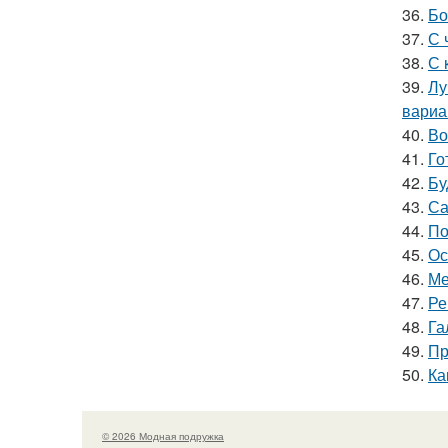
36.
Бо
37.
С 
38.
С 
39.
Лу
вариа
40.
Во
41.
Го
42.
Бу
43.
Са
44.
По
45.
Ос
46.
Ме
47.
Ре
48.
Га
49.
Пр
50.
Ка
© 2026 Модная подружка