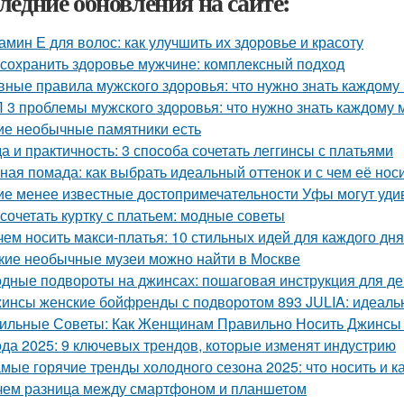
ледние обновления на сайте:
амин Е для волос: как улучшить их здоровье и красоту
 сохранить здоровье мужчине: комплексный подход
вные правила мужского здоровья: что нужно знать каждому
 3 проблемы мужского здоровья: что нужно знать каждому
ие необычные памятники есть
а и практичность: 3 способа сочетать леггинсы с платьями
ная помада: как выбрать идеальный оттенок и с чем её нос
ие менее известные достопримечательности Уфы могут уди
 сочетать куртку с платьем: модные советы
чем носить макси-платья: 10 стильных идей для каждого дня
кие необычные музеи можно найти в Москве
дные подвороты на джинсах: пошаговая инструкция для д
инсы женские бойфренды с подворотом 893 JULIA: идеальн
ильные Советы: Как Женщинам Правильно Носить Джинсы
да 2025: 9 ключевых трендов, которые изменят индустрию
мые горячие тренды холодного сезона 2025: что носить и к
чем разница между смартфоном и планшетом