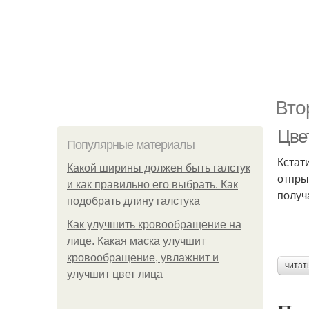
Вто
Цвет
Популярные материалы
Кстат
Какой ширины должен быть галстук
отпры
и как правильно его выбрать. Как
получ
подобрать длину галстука
Как улучшить кровообращение на
лице. Какая маска улучшит
кровообращение, увлажнит и
читат
улучшит цвет лица