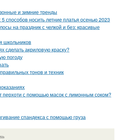
сезонные и зимние тренды
: 5 способов носить летние платья осенью 2023
осы на праздник с челкой и без: красивые
ля школьников
ях сделать акриловую краску?
ую погоду
вать
 правильных тонов и техник
показаниях
от перхоти с помощью масок с лимонным соком?
стягивание спандекса с помощью груза
язь