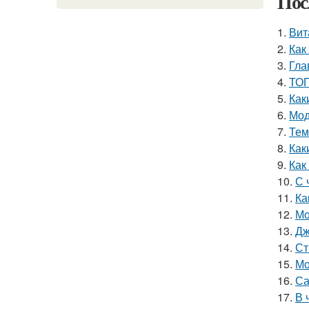
Пос
1.
Вит
2.
Как
3.
Гла
4.
ТОП
5.
Как
6.
Мод
7.
Тем
8.
Как
9.
Как
10.
С 
11.
Ка
12.
Мо
13.
Дж
14.
Ст
15.
Мо
16.
Са
17.
В 