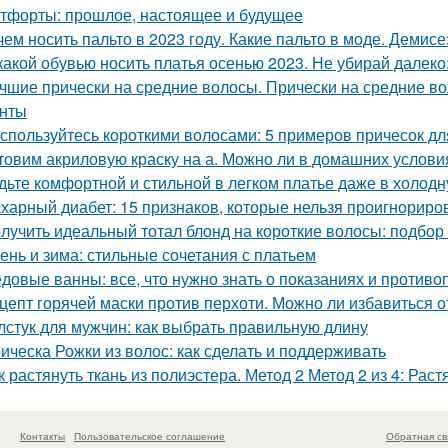
тфорты: прошлое, настоящее и будущее
чем носить пальто в 2023 году. Какие пальто в моде. Деми
какой обувью носить платья осенью 2023. Не убирай далеко
чшие прически на средние волосы. Прически на средние вол
нты
спользуйтесь короткими волосами: 5 примеров причесок д
товим акриловую краску на а. Можно ли в домашних услови
дьте комфортной и стильной в легком платье даже в холодн
харный диабет: 15 признаков, которые нельзя проигнориро
лучить идеальный тотал блонд на короткие волосы: подбор
ень и зима: стильные сочетания с платьем
довые ванны: все, что нужно знать о показаниях и противо
цепт горячей маски против перхоти. Можно ли избавиться 
лстук для мужчин: как выбрать правильную длину
ическа Рожки из волос: как сделать и поддерживать
к растянуть ткань из полиэстера. Метод 2 Метод 2 из 4: Ра
Контакты
Пользовательское соглашение
Обратная св