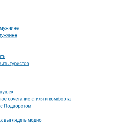
 мужчине
 мужчине
ить
вить туристов
евушек
ое сочетание стиля и комфорта
 с Подворотом
ак выглядеть модно