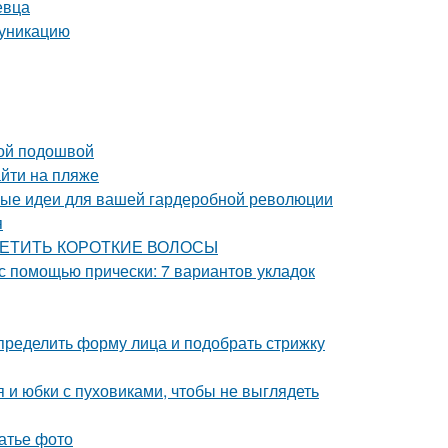
евца
муникацию
кой подошвой
йти на пляже
ные идеи для вашей гардеробной революции
я
ЕСЦВЕТИТЬ КОРОТКИЕ ВОЛОСЫ
 с помощью прически: 7 вариантов укладок
определить форму лица и подобрать стрижку
я и юбки с пуховиками, чтобы не выглядеть
латье фото