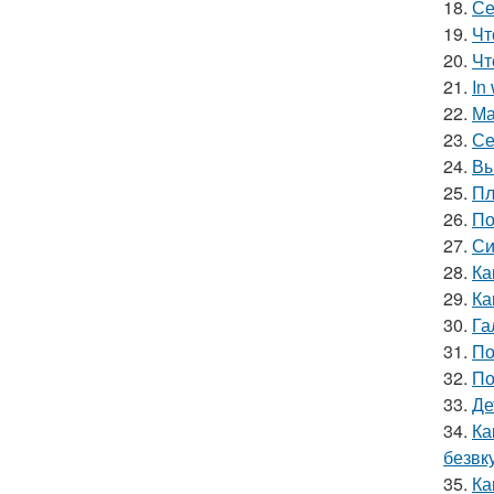
18.
Се
19.
Чт
20.
Чт
21.
In
22.
Ма
23.
Се
24.
Вы
25.
Пл
26.
По
27.
Си
28.
Ка
29.
Ка
30.
Га
31.
По
32.
По
33.
Де
34.
Ка
безвк
35.
Ка