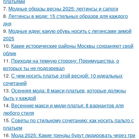
платьями
7.
Модные образы весны 2025: леггинсы и сапоги
8.
Леггинсы в моде: 15 стильных образов для каждого
дня
9.
Модные идеи: какую обувь носить с легинсами зимой
2025
10.
Какие исторические районы Москвы сохраняют свой
облик
11.
Приходи на темную сторону: Преимущества, о
которых ты не подозревал
12.
С чем носить платье этой весной: 10 идеальных
сочетаний
13.
Осенняя мода: 8 макси-платьев, которые должны
быть у каждой
14.
Весенние макси и миди-платья: 8 вариантов для
любого стиля
15.
Советы по стильному сочетанию: как носить пальто с
платьем
16.
Мода 2025: Какие тренды будут лидировать через три