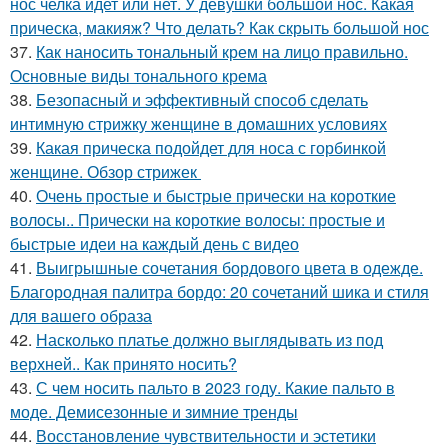
нос челка идет или нет. У девушки большой нос. Какая
прическа, макияж? Что делать? Как скрыть большой нос
37.
Как наносить тональный крем на лицо правильно.
Основные виды тонального крема
38.
Безопасный и эффективный способ сделать
интимную стрижку женщине в домашних условиях
39.
Какая прическа подойдет для носа с горбинкой
женщине. Обзор стрижек
40.
Очень простые и быстрые прически на короткие
волосы.. Прически на короткие волосы: простые и
быстрые идеи на каждый день с видео
41.
Выигрышные сочетания бордового цвета в одежде.
Благородная палитра бордо: 20 сочетаний шика и стиля
для вашего образа
42.
Насколько платье должно выглядывать из под
верхней.. Как принято носить?
43.
С чем носить пальто в 2023 году. Какие пальто в
моде. Демисезонные и зимние тренды
44.
Восстановление чувствительности и эстетики