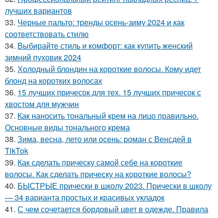
лучших вариантов
33.
Черные пальто: тренды осень-зиму 2024 и как
соответствовать стилю
34.
Выбирайте стиль и комфорт: как купить женский
зимний пуховик 2024
35.
Холодный блондин на короткие волосы. Кому идет
блонд на коротких волосах
36.
15 лучших причесок для тех. 15 лучших причесок с
хвостом для мужчин
37.
Как наносить тональный крем на лицо правильно.
Основные виды тонального крема
38.
Зима, весна, лето или осень: роман с Венсдей в
TikTok
39.
Как сделать прическу самой себе на короткие
волосы. Как сделать прическу на короткие волосы?
40.
БЫСТРЫЕ прически в школу 2023. Прически в школу
— 34 варианта простых и красивых укладок
41.
С чем сочетается бордовый цвет в одежде. Правила