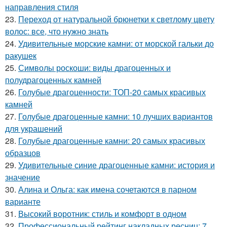
направления стиля
23.
Переход от натуральной брюнетки к светлому цвету
волос: все, что нужно знать
24.
Удивительные морские камни: от морской гальки до
ракушек
25.
Символы роскоши: виды драгоценных и
полудрагоценных камней
26.
Голубые драгоценности: ТОП-20 самых красивых
камней
27.
Голубые драгоценные камни: 10 лучших вариантов
для украшений
28.
Голубые драгоценные камни: 20 самых красивых
образцов
29.
Удивительные синие драгоценные камни: история и
значение
30.
Алина и Ольга: как имена сочетаются в парном
варианте
31.
Высокий воротник: стиль и комфорт в одном
32.
Профессиональный рейтинг накладных ресниц: 7