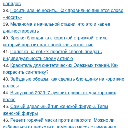
нарядов
38.
Носить или не носить.. Как правильно пишется слово
«носить»
39.
Меланома в начальной стадии: что это и как ее
диагностировать
40.
Зрелая блондинка с короткой стрижкой: стиль,
который поразит вас своей элегантностью
41.
Полоска на лобке: простой способ придать
индивидуальность своему стилю
42.
Краситель для синтетических Одежных тканей. Как
покрасить синтетику?
43.
Звёздные образы: как сделать блондинку на короткие
волосы
44.
Выпускной 2023: 7 лучших причесок для коротких
волос
45.
Самый идеальный тип женской фигуры. Типы
женской фигуры
46.
Рецепт горячей маски против перхоти. Можно ли
избавиться от перхоти с помощью масок с лимонным