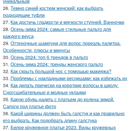
уникальным
26.
Темно синий костюм женский: как выбрать
подходящие туфли
27.
Как достичь гладкости и мягкости ступней. Ванночки
28.
Осень-зима 2024: самые стильные пальто для
каждого вкуса
29.
Оттеночные шампуни для волос лореаль палитра.
Особенности, плюсы и минусы
30.
Осень 2024: топ-5 трендов в пальто
31.
Осень-зима 2024: тренды женского пальто
32.
Как скрыть большой нос с помощью макияжа?
33.
Проблемы с накладными ресницами: как избежать их
34.
Как делать прически на короткие волосы в школу.
Сногсшибательные и модные укладки
35.
Какую обувь надеть с платьем до колена зимой.
Сапоги под платье фото
36.
Какой ширины должен быть галстук и как правильно
его выбрать. Как подобрать длину галстука
37.
Белое кружевное платье 2023. Виды кружевных