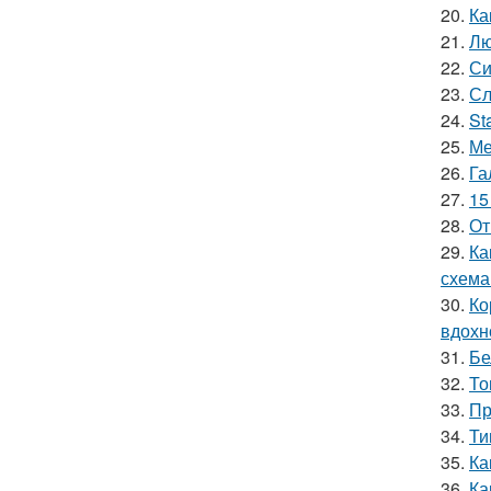
20.
Ка
21.
Лю
22.
Си
23.
Сл
24.
St
25.
Ме
26.
Га
27.
15
28.
От
29.
Ка
схема
30.
Ко
вдохн
31.
Бе
32.
То
33.
Пр
34.
Ти
35.
Ка
36.
Ка