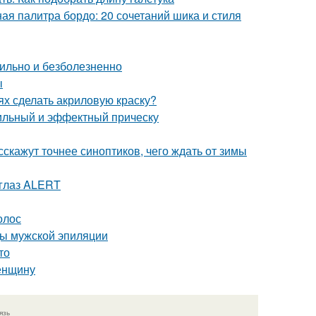
я палитра бордо: 20 сочетаний шика и стиля
вильно и безболезненно
ы
ях сделать акриловую краску?
тильный и эффектный прическу
скажут точнее синоптиков, чего ждать от зимы
 глаз ALERT
олос
ды мужской эпиляции
то
женщину
язь