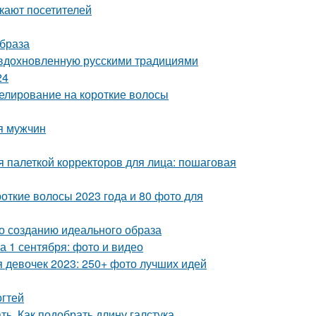
екают посетителей
образа
 вдохновленную русскими традициями
24
елирование на короткие волосы
ля мужчин
ся палеткой корректоров для лица: пошаговая
откие волосы 2023 года и 80 фото для
о созданию идеального образа
а 1 сентября: фото и видео
я девочек 2023: 250+ фото лучших идей
огтей
ть. Как подобрать длину галстука