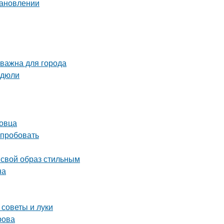
тановлении
 важна для города
идюли
повца
опробовать
 свой образ стильным
на
 советы и луки
рова