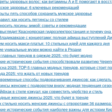
реты здоровых волос: как витамины А и Е помогают в восс
ское здоровье: 6 ключевых рекомендаций
рыты пять способов сохранить мужское здоровье
равил: как носить леггинсы со стилем
 носить лосины зимой: советы и рекомендации
 выглядит Красноярская гидроэлектростанция и почему она
Владикавказе с концертами: полная афиша выступлений Д
ем носить макси-платья: 10 стильных идей для каждого дня
ие уникальные музеи можно найти в Рязани
 главных трендов в одежде 2025: что будет модно
кие исторические события способствовали развитию Чере
сна 2025: TOP-5 главных модных трендов, которые стоит п
да 2025: что ждать от новых трендов
временные способы подворачивания джинсов: как сделать
инсы женские с подворотом внизу: модная тенденция сезо
йфхак в стиле кэжуал: как совместить удобство и стиль
дные женские джинсы 2025: что будет в тренде
к стильно носить женские джинсы с отворотами 36 размера:
кие исторические события наиболее важны для истории Ки