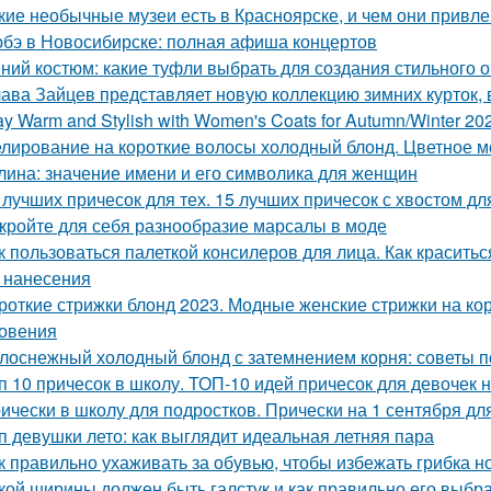
кие необычные музеи есть в Красноярске, и чем они привл
бэ в Новосибирске: полная афиша концертов
ний костюм: какие туфли выбрать для создания стильного 
ава Зайцев представляет новую коллекцию зимних курток,
ay Warm and Stylish with Women's Coats for Autumn/Winter 20
лирование на короткие волосы холодный блонд. Цветное м
лина: значение имени и его символика для женщин
 лучших причесок для тех. 15 лучших причесок с хвостом д
кройте для себя разнообразие марсалы в моде
к пользоваться палеткой консилеров для лица. Как красить
 нанесения
роткие стрижки блонд 2023. Модные женские стрижки на кор
овения
лоснежный холодный блонд с затемнением корня: советы п
п 10 причесок в школу. ТОП-10 идей причесок для девочек н
ически в школу для подростков. Прически на 1 сентября дл
п девушки лето: как выглядит идеальная летняя пара
к правильно ухаживать за обувью, чтобы избежать грибка н
кой ширины должен быть галстук и как правильно его выбра