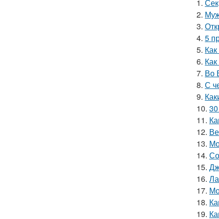
1.
Сек
2.
Муж
3.
Отк
4.
5 п
5.
Как
6.
Как
7.
Во 
8.
С ч
9.
Как
10.
30
11.
Ка
12.
Ве
13.
Мо
14.
Со
15.
Дж
16.
Ла
17.
Мо
18.
Ка
19.
Ка