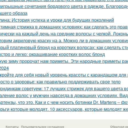
игрышные сочетания бордового цвета в одежде. Благородна
ашего образа
лина: История успеха и уроки для будущих поколений
тимная стрижка в домашних условиях: как сделать это пра
ически на каждый день на средние волосы с челкой. Локон
товим акриловую краску на а. Можно ли в домашних услови
рый платиновый блонд на коротких волосах: как сделать с
стро и легко: окрашивание коротких волос блонд
кую зиму пророчат нам приметы. Эти народные приметы рас
2024
кройте для себя новый уровень красоты с карандашом для
осто о здоровье: как правильно поддерживать свое тело
ондинкам советуем: 17 лучших стрижек для вашего цвета в
аление волос у мужчин навсегда в домашних условиях. Ви
ртензы, что это. Как и с чем носить ботинки Dr. Martens – фо
рьги которые молодят. 10 аксессуаров, которые молодят 
Контакты
Пользовательское соглашение
Обратная св