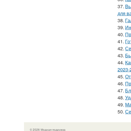
37.
Вы
для в
38.
Га
39.
Ин
40.
Пр
41.
Го
42.
Се
43.
Бы
44.
Ка
2023-
45.
От
46.
Пр
47.
Бл
48.
Уд
49.
Ма
50.
Се
© 2026 Модная подружка