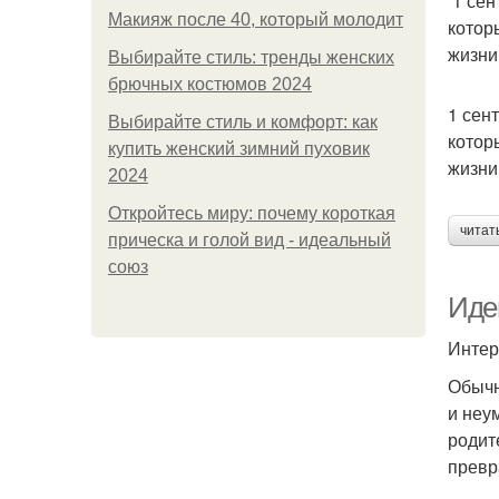
1 сен
Макияж после 40, который молодит
котор
жизни
Выбирайте стиль: тренды женских
брючных костюмов 2024
1 сен
Выбирайте стиль и комфорт: как
котор
купить женский зимний пуховик
жизни
2024
Откройтесь миру: почему короткая
читат
прическа и голой вид - идеальный
союз
Иде
Интер
Обычн
и неу
родит
превр