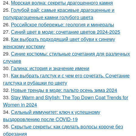
24.
Морская волна: секреты драгоценного камня
25.
Голубой рай: самые красивые драгоценные и
полудрагоценные камни голубого цвета
26.
Российское побережье: геология и минералы
27.
Синий цвет в моде: сочетание цветов 2024-2025
28.
Как выбрать подходящий цвет обуви к синему
женскому костюму
29.
Синие костюмы: стильные сочетания для различных
случаев
30.
Галина: история и значение имени
31.
Как выбрать галстук и с чем его сочетать. Сочетание
галстука и рубашки по цвету
32.
Новые тренды в моде: пальто осень зима 2024
33.
Stay Warm and Stylish: The Top Down Coat Trends for
Women in 2024
34.
Сильный иммунитет: ключ к успешному
выздоровлению после COVID-19
35.
Скрытые секреты: как сделать волосы короче без
обрезания