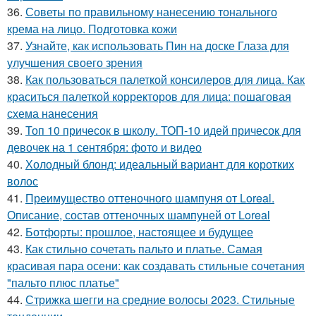
36.
Советы по правильному нанесению тонального
крема на лицо. Подготовка кожи
37.
Узнайте, как использовать Пин на доске Глаза для
улучшения своего зрения
38.
Как пользоваться палеткой консилеров для лица. Как
краситься палеткой корректоров для лица: пошаговая
схема нанесения
39.
Топ 10 причесок в школу. ТОП-10 идей причесок для
девочек на 1 сентября: фото и видео
40.
Холодный блонд: идеальный вариант для коротких
волос
41.
Преимущество оттеночного шампуня от Loreal.
Описание, состав оттеночных шампуней от Loreal
42.
Ботфорты: прошлое, настоящее и будущее
43.
Как стильно сочетать пальто и платье. Самая
красивая пара осени: как создавать стильные сочетания
"пальто плюс платье"
44.
Стрижка шегги на средние волосы 2023. Стильные