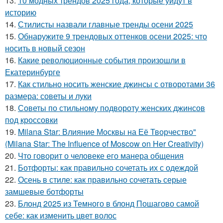
13.
10 модных трендов 2025 года, которые уйдут в
историю
14.
Стилисты назвали главные тренды осени 2025
15.
Обнаружите 9 трендовых оттенков осени 2025: что
носить в новый сезон
16.
Какие революционные события произошли в
Екатеринбурге
17.
Как стильно носить женские джинсы с отворотами 36
размера: советы и луки
18.
Советы по стильному подвороту женских джинсов
под кроссовки
19.
Milana Star: Влияние Москвы на Её Творчество"
(Milana Star: The Influence of Moscow on Her Creativity)
20.
Что говорит о человеке его манера общения
21.
Ботфорты: как правильно сочетать их с одеждой
22.
Осень в стиле: как правильно сочетать серые
замшевые ботфорты
23.
Блонд 2025 из Темного в блонд Пошагово самой
себе: как изменить цвет волос