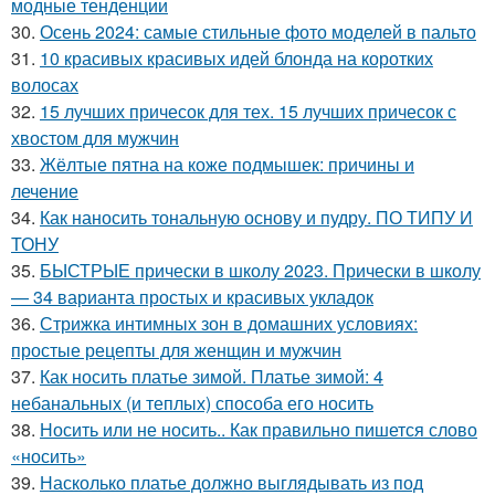
модные тенденции
30.
Осень 2024: самые стильные фото моделей в пальто
31.
10 красивых красивых идей блонда на коротких
волосах
32.
15 лучших причесок для тех. 15 лучших причесок с
хвостом для мужчин
33.
Жёлтые пятна на коже подмышек: причины и
лечение
34.
Как наносить тональную основу и пудру. ПО ТИПУ И
ТОНУ
35.
БЫСТРЫЕ прически в школу 2023. Прически в школу
— 34 варианта простых и красивых укладок
36.
Стрижка интимных зон в домашних условиях:
простые рецепты для женщин и мужчин
37.
Как носить платье зимой. Платье зимой: 4
небанальных (и теплых) способа его носить
38.
Носить или не носить.. Как правильно пишется слово
«носить»
39.
Насколько платье должно выглядывать из под