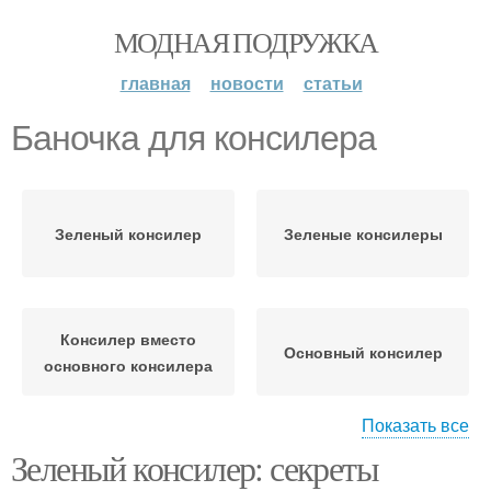
МОДНАЯ ПОДРУЖКА
главная
новости
статьи
Баночка для консилера
Зеленый консилер
Зеленые консилеры
Консилер вместо
Основный консилер
основного консилера
Показать все
Зеленый консилер: секреты
Консилер с основным
Консилер на весь
консилером